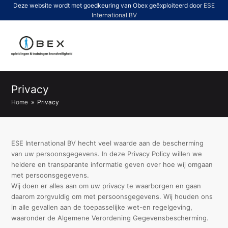
Deze website wordt met goedkeuring van Obex geëxploiteerd door
ESE
International BV
O
Mo
M
Privacy
Home
»
Privacy
ESE International BV hecht veel waarde aan de bescherming
van uw persoonsgegevens. In deze Privacy Policy willen we
heldere en transparante informatie geven over hoe wij omgaan
met persoonsgegevens.
Wij doen er alles aan om uw privacy te waarborgen en gaan
daarom zorgvuldig om met persoonsgegevens. Wij houden ons
in alle gevallen aan de toepasselijke wet-en regelgeving,
waaronder de Algemene Verordening Gegevensbescherming.