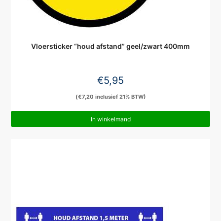
Vloersticker “houd afstand” geel/zwart 400mm
€
5,95
(
€
7,20
inclusief 21% BTW)
In winkelmand