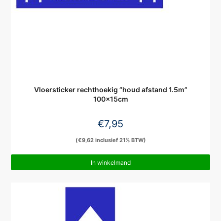
Vloersticker rechthoekig “houd afstand 1.5m”
100x15cm
€
7,95
(
€
9,62
inclusief 21% BTW)
In winkelmand