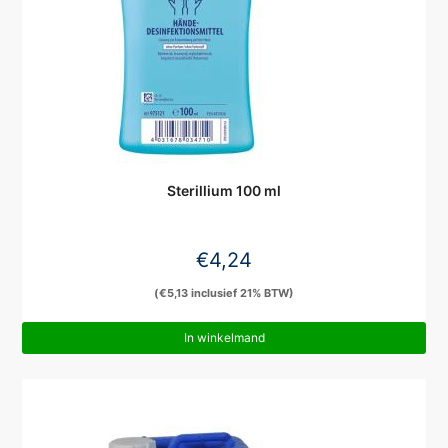
Sterillium 100 ml
€
4,24
(
€
5,13
inclusief 21% BTW)
In winkelmand