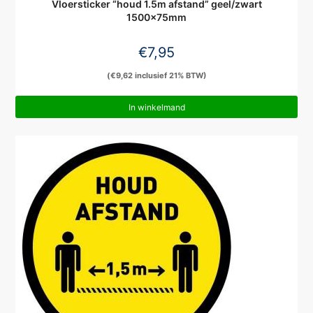
Vloersticker “houd 1.5m afstand” geel/zwart
1500x75mm
€
7,95
(
€
9,62
inclusief 21% BTW)
In winkelmand