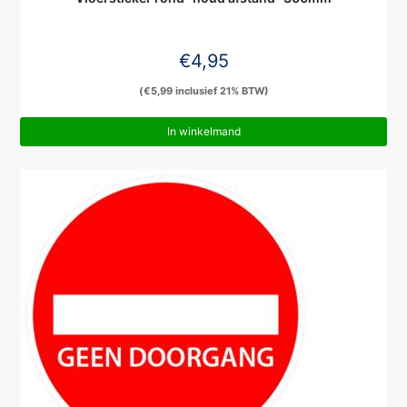
€
4,95
(
€
5,99
inclusief 21% BTW)
In winkelmand