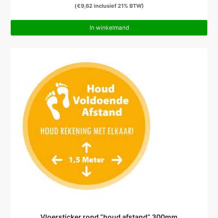
(
€
9,62
inclusief 21% BTW)
In winkelmand
Vloersticker rond “houd afstand” 300mm