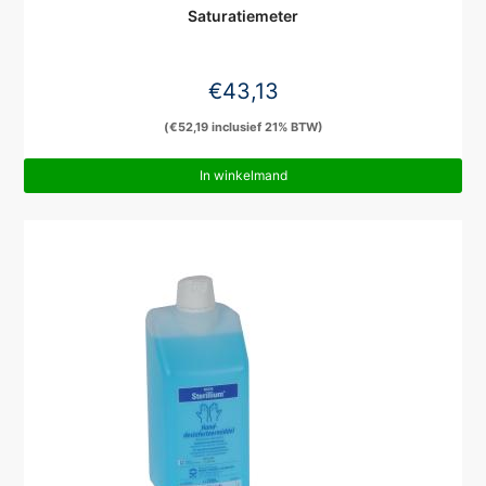
Saturatiemeter
€
43,13
(
€
52,19
inclusief 21% BTW)
In winkelmand