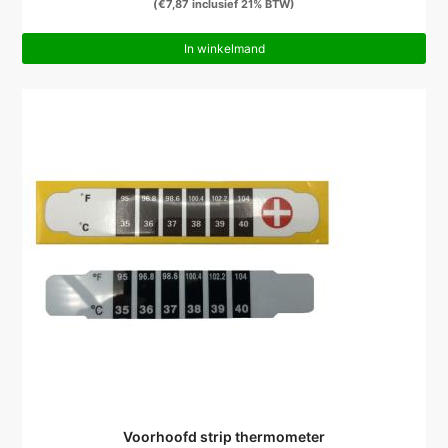
(
€
7,87
inclusief 21% BTW)
In winkelmand
Voorhoofd strip thermometer