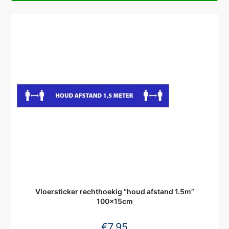
Vloersticker rechthoekig “houd afstand 1.5m”
100x15cm
€
7,95