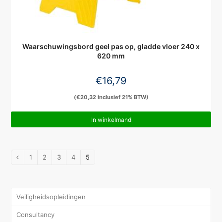
Waarschuwingsbord geel pas op, gladde vloer 240 x
620 mm
€
16,79
(
€
20,32
inclusief 21% BTW)
In winkelmand
1
2
3
4
5
Veiligheidsopleidingen
Consultancy