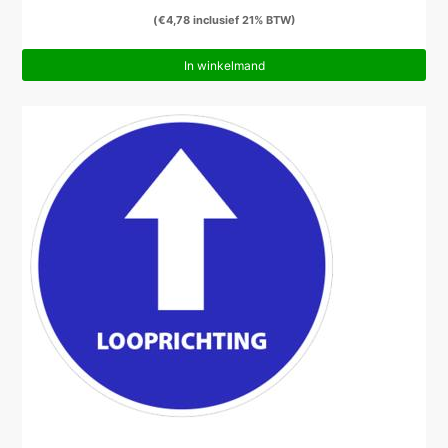
(
€
4,78
inclusief 21% BTW)
In winkelmand