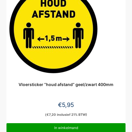
Vloersticker “houd afstand” geel/zwart 400mm
€
5,95
(
€
7,20
inclusief 21% BTW)
In winkelmand