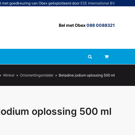
t met goedkeuring van Obex geëxploiteerd door
ESE International BV
Bel met Obex
088 0088321
»
Winkel
»
Ontsmettingsmiddel
»
Betadine jodium oplossing 500 ml
jodium oplossing 500 ml