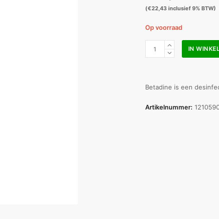
(
€
22,43
inclusief 9% BTW)
Op voorraad
Betadine
IN WINK
jodium
oplossing
500
ml
Betadine is een desinfe
aantal
Artikelnummer:
121059