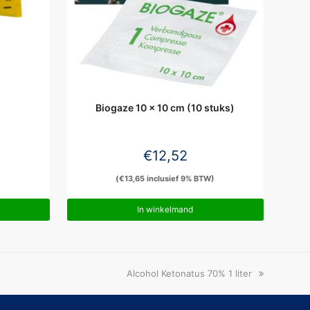
Biogaze 10 x 10 cm (10 stuks)
€
12,52
(
€
13,65
inclusief 9% BTW)
In winkelmand
next
Alcohol Ketonatus 70% 1 liter
post: