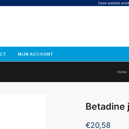
Deze website word
CT
MIJN ACCOUNT
Home
Betadine 
€
20,58