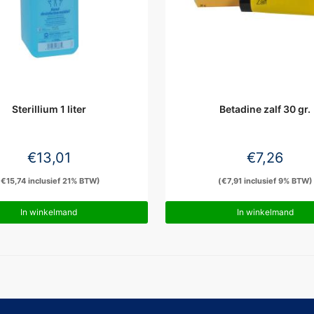
Sterillium 1 liter
Betadine zalf 30 gr.
€
13,01
€
7,26
(
€
15,74
inclusief 21% BTW)
(
€
7,91
inclusief 9% BTW)
In winkelmand
In winkelmand