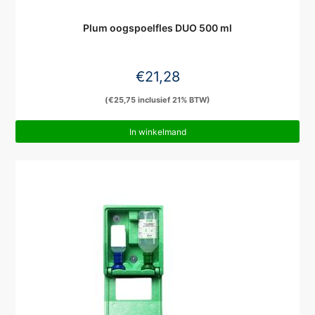
Plum oogspoelfles DUO 500 ml
€
21,28
(
€
25,75
inclusief 21% BTW)
In winkelmand