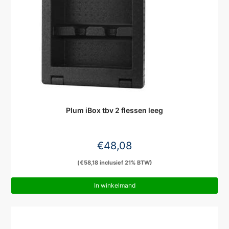
Plum iBox tbv 2 flessen leeg
€
48,08
(
€
58,18
inclusief 21% BTW)
In winkelmand