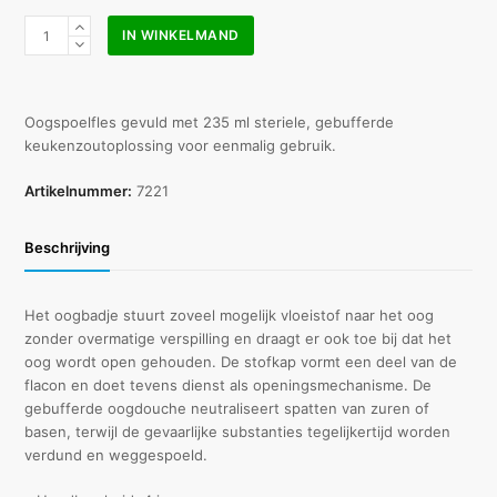
Cederroth
IN WINKELMAND
oogspoelfles
235
ml
aantal
Oogspoelfles gevuld met 235 ml steriele, gebufferde
keukenzoutoplossing voor eenmalig gebruik.
Artikelnummer:
7221
Beschrijving
Het oogbadje stuurt zoveel mogelijk vloeistof naar het oog
zonder overmatige verspilling en draagt er ook toe bij dat het
oog wordt open gehouden. De stofkap vormt een deel van de
flacon en doet tevens dienst als openingsmechanisme. De
gebufferde oogdouche neutraliseert spatten van zuren of
basen, terwijl de gevaarlijke substanties tegelijkertijd worden
verdund en weggespoeld.