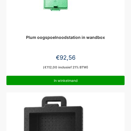
Plum oogspoelnoodstation in wandbox
€
92,56
(
€
112,00
inclusief 21% BTW)
In winkelmand