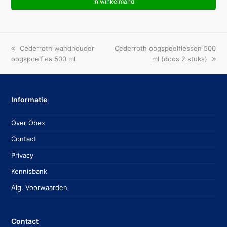
In winkelmand
previous
next
Cederroth wandhouder
Cederroth oogspoelflessen 500
post:
post:
oogspoelfles 500 ml
ml (doos 2 stuks)
Informatie
Over Obex
Contact
Privacy
Kennisbank
Alg. Voorwaarden
Contact