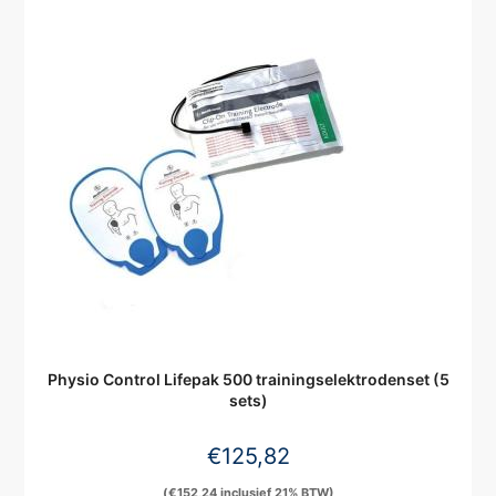
Physio Control Lifepak 500 trainingselektrodenset (5
sets)
€
125,82
(
€
152,24
inclusief 21% BTW)