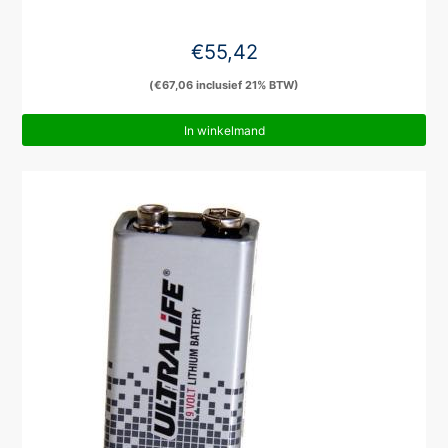
€
55,42
(
€
67,06
inclusief 21% BTW)
In winkelmand