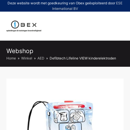
Deze website wordt met goedkeuring van Obex geëxploiteerd door
ESE
International BV
O
Mo
M
Webshop
Home
»
Winkel
»
AED
»
Defibtech Lifeline VIEW kinderelektroden