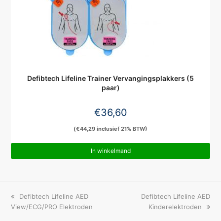
Defibtech Lifeline Trainer Vervangingsplakkers (5
paar)
€
36,60
(
€
44,29
inclusief 21% BTW)
In winkelmand
previous
next
Defibtech Lifeline AED
Defibtech Lifeline AED
post:
post:
View/ECG/PRO Elektroden
Kinderelektroden