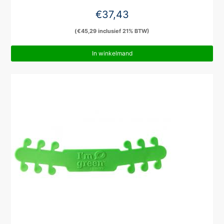
€
37,43
(
€
45,29
inclusief 21% BTW)
In winkelmand