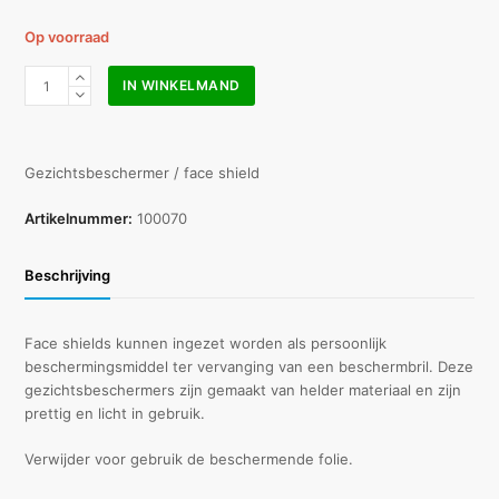
Op voorraad
Face
IN WINKELMAND
shield
anti
stof,
anti
Gezichtsbeschermer / face shield
condens
aantal
Artikelnummer:
100070
Beschrijving
Face shields kunnen ingezet worden als persoonlijk
beschermingsmiddel ter vervanging van een beschermbril. Deze
gezichtsbeschermers zijn gemaakt van helder materiaal en zijn
prettig en licht in gebruik.
Verwijder voor gebruik de beschermende folie.