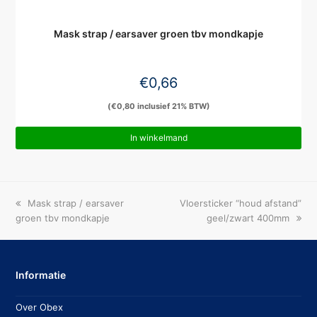
Mask strap / earsaver groen tbv mondkapje
€
0,66
(
€
0,80
inclusief 21% BTW)
In winkelmand
previous
next
Mask strap / earsaver
Vloersticker “houd afstand”
post:
post:
groen tbv mondkapje
geel/zwart 400mm
Informatie
Over Obex