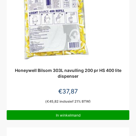
Honeywell Bilsom 303L navulling 200 pr HS 400 lite
dispenser
€
37,87
(
€
45,82
inclusief 21% BTW)
In winkelmand