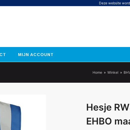
Deze website word
CT
MIJN ACCOUNT
Home
»
Winkel
»
BHV
Hesje RW
EHBO maa