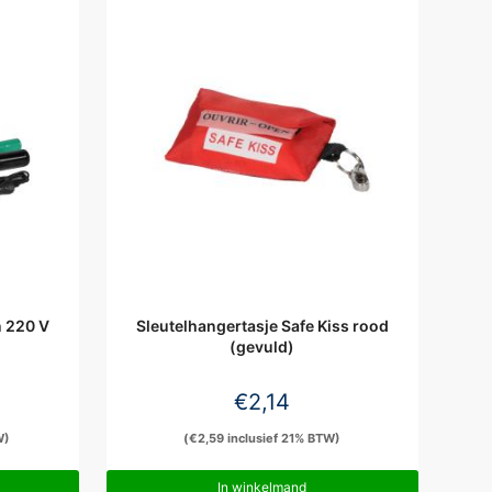
n 220 V
Sleutelhangertasje Safe Kiss rood
(gevuld)
€
2,14
W)
(
€
2,59
inclusief 21% BTW)
In winkelmand