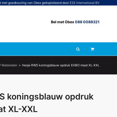
t met goedkeuring van Obex geëxploiteerd door
ESE International BV
Bel met Obex
088 0088321
 Materialen
»
Hesje RWS koningsblauw opdruk EHBO maat XL-XXL
S koningsblauw opdruk
t XL-XXL