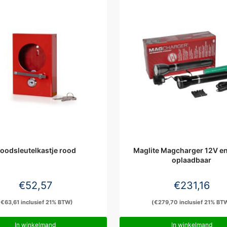
oodsleutelkastje rood
Maglite Magcharger 12V e
oplaadbaar
€
52,57
€
231,16
(
€
63,61
inclusief 21% BTW)
(
€
279,70
inclusief 21% BT
In winkelmand
In winkelmand