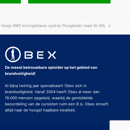
next
Hesje RWS koningsblauw opdruk Ploegleider maat XL-XXL
post:
De meest betrouwbare opleider op het gebied van
brandveiligheid!
Al bijna twintig jaar specialiseert Obex zich in
brandveiligheid. Vanaf 2004 heeft Obex al meer dan
19.000 mensen opgeleid, waarbij de gemiddelde
beoordeling van de cursisten ruim een 8 is. Obex streeft
altijd naar de hoogst haalbare kwaliteit.