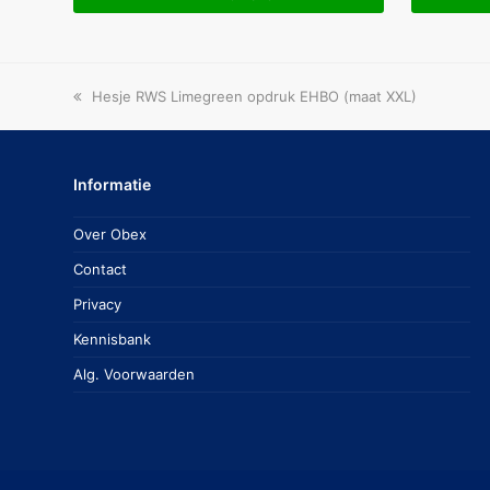
previous
Hesje RWS Limegreen opdruk EHBO (maat XXL)
post:
Informatie
Over Obex
Contact
Privacy
Kennisbank
Alg. Voorwaarden