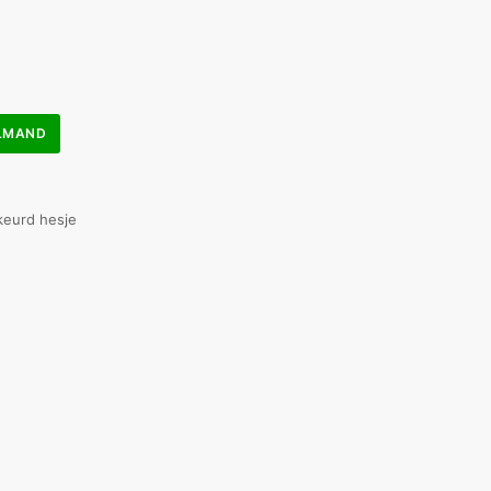
ELMAND
keurd hesje