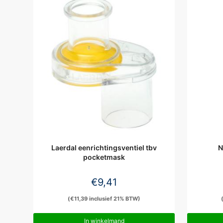
Laerdal eenrichtingsventiel tbv
N
pocketmask
€
9,41
(
€
11,39
inclusief 21% BTW)
In winkelmand