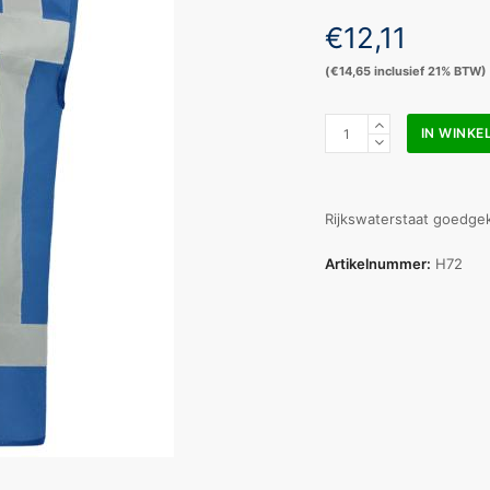
€
12,11
(
€
14,65
inclusief 21% BTW)
Hesje
IN WINK
RWS
koningsblauw
opdruk
EHBO
Rijkswaterstaat goedge
maat
XL-
Artikelnummer:
H72
XXL
aantal