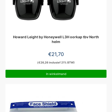
Howard Leight by Honeywell L3H oorkap tbv North
helm
€
21,70
(
€
26,26
inclusief 21% BTW)
In winkelmand