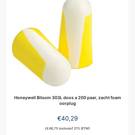
Honeywell Bilsom 303L doos a 200 paar, zacht foam
oorplug
€
40,29
(
€
48,75
inclusief 21% BTW)