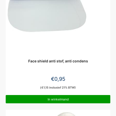
Face shield anti stof, anti condens
€
0,95
(
€
1,15
inclusief 21% BTW)
In winkelmand