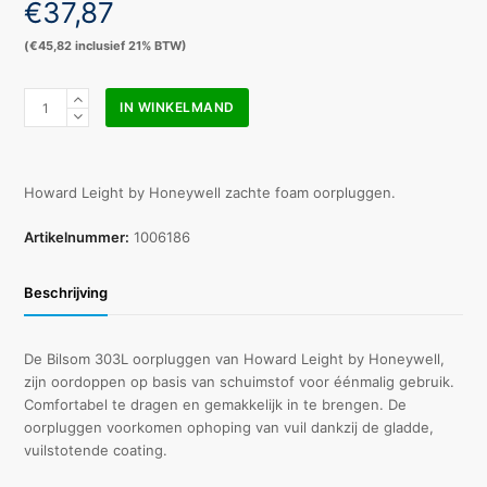
€
37,87
(
€
45,82
inclusief 21% BTW)
Honeywell
IN WINKELMAND
Bilsom
303L
navulling
200
Howard Leight by Honeywell zachte foam oorpluggen.
pr
HS
Artikelnummer:
1006186
400
lite
Beschrijving
dispenser
aantal
De Bilsom 303L oorpluggen van Howard Leight by Honeywell,
zijn oordoppen op basis van schuimstof voor éénmalig gebruik.
Comfortabel te dragen en gemakkelijk in te brengen. De
oorpluggen voorkomen ophoping van vuil dankzij de gladde,
vuilstotende coating.