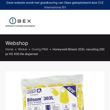
Deze website wordt met goedkeuring van Obex geëxploiteerd door
ESE
International BV
O
Mo
M
Webshop
Home
»
Winkel
»
Overig PBM
»
Honeywell Bilsom 303L navulling 200
pr HS 400 lite dispenser