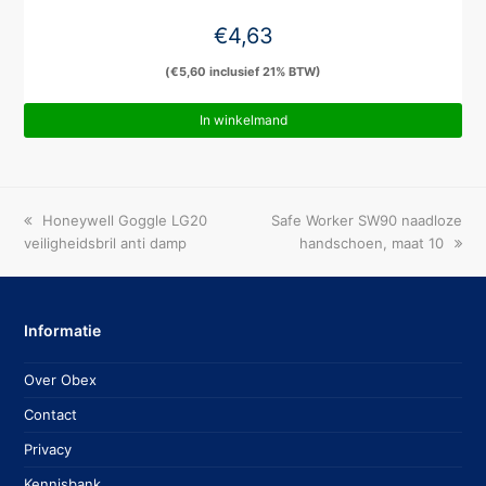
€
4,63
(
€
5,60
inclusief 21% BTW)
In winkelmand
previous
next
Honeywell Goggle LG20
Safe Worker SW90 naadloze
post:
post:
veiligheidsbril anti damp
handschoen, maat 10
Informatie
Over Obex
Contact
Privacy
Kennisbank