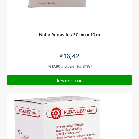
Noba Rudavlies 20 cm x 10 m
€
16,42
(
€
17,90
inclusief 9% BTW)
In winkelmand