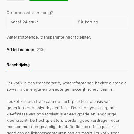
cm
x
Grotere aantallen nodig?
9,2
Vanaf 24 stuks
5% korting
m
aantal
Waterafstotende, transparante hechtpleister.
Artikelnummer:
2136
Beschrijving
Leukofix is een transparante, waterafstotende hechtpleister die
zowel in de lengte en breedte gemakkelijk scheurbaar is.
Leukofix is een transparante hechtpleister op basis van
geperforeerde polyethyleen folie. Door de hypo-allergene
kleefmassa van polyacrylaat is er een goede en langdurige
kleefkracht. De hechtpleisters worden goed verdragen door
mensen met een gevoelige huid. De flexibele folie past zich
goed aan de lichaamscontouren aan en maakt Leukofix zeer