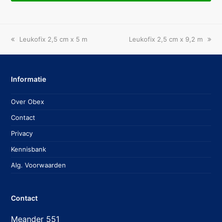
previous
next
Leukofix 2,5 cm x 5 m
Leukofix 2,5 cm x 9,2 m
post:
post:
Informatie
Over Obex
Contact
Privacy
Kennisbank
Alg. Voorwaarden
Contact
Meander 551