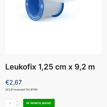
Leukofix 1,25 cm x 9,2 m
€
2,67
(
€
2,91
inclusief 9% BTW)
Leukofix
IN WINKELMAND
1,25