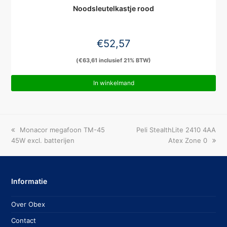
Noodsleutelkastje rood
€
52,57
(
€
63,61
inclusief 21% BTW)
In winkelmand
previous
next
Monacor megafoon TM-45
Peli StealthLite 2410 4AA
post:
post:
45W excl. batterijen
Atex Zone 0
Informatie
Over Obex
Contact