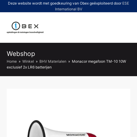
Deze website wordt met goedkeuring van Obex geëxploiteerd door
ESE
International BV
O
Mo
M
Webshop
Home
»
Winkel
»
BHV Materialen
»
Monacor megafoon TM-10 10W
exclusief 2x LR6 batterijen