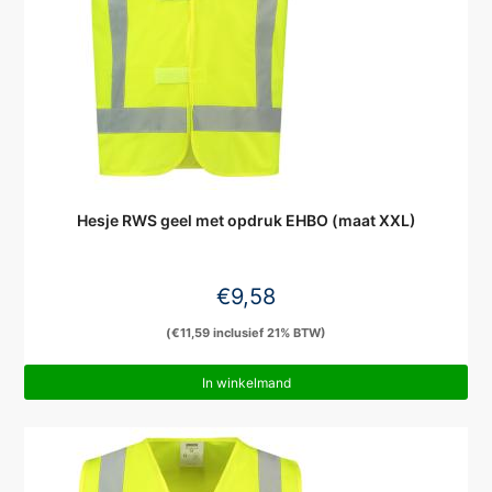
Hesje RWS geel met opdruk EHBO (maat XXL)
€
9,58
(
€
11,59
inclusief 21% BTW)
In winkelmand