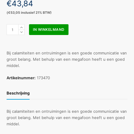
€
43,84
(
€
53,05
inclusief 21% BTW)
Monacor
IN WINKELMAND
megafoon
TM-
10
10W
Bij calamiteiten en ontruimingen is een goede communicatie van
exclusief
groot belang. Met behulp van een megafoon heeft u een goed
2x
middel.
LR6
batterijen
Artikelnummer:
173470
aantal
Beschrijving
Bij calamiteiten en ontruimingen is een goede communicatie van
groot belang. Met behulp van een megafoon heeft u een goed
middel.