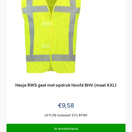
Hesje RWS geel met opdruk Hoofd BHV (maat XXL)
€
9,58
(
€
11,59
inclusief 21% BTW)
In winkelmand