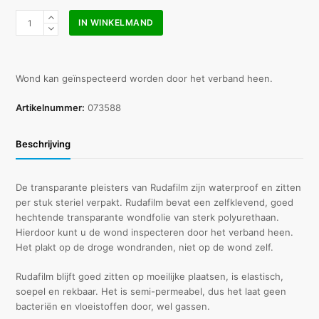
Noba
IN WINKELMAND
Rudafilm
12
x
10
Wond kan geïnspecteerd worden door het verband heen.
cm
a
Artikelnummer:
073588
50
stuks
Beschrijving
aantal
De transparante pleisters van Rudafilm zijn waterproof en zitten
per stuk steriel verpakt. Rudafilm bevat een zelfklevend, goed
hechtende transparante wondfolie van sterk polyurethaan.
Hierdoor kunt u de wond inspecteren door het verband heen.
Het plakt op de droge wondranden, niet op de wond zelf.
Rudafilm blijft goed zitten op moeilijke plaatsen, is elastisch,
soepel en rekbaar. Het is semi-permeabel, dus het laat geen
bacteriën en vloeistoffen door, wel gassen.