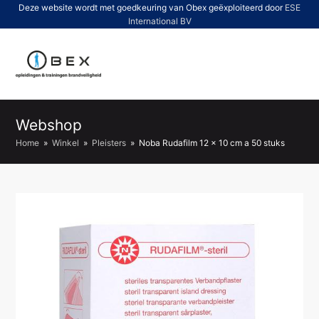
Deze website wordt met goedkeuring van Obex geëxploiteerd door
ESE
International BV
O
Mo
M
Webshop
Home
»
Winkel
»
Pleisters
»
Noba Rudafilm 12 x 10 cm a 50 stuks