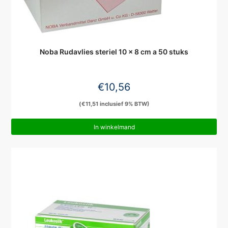
Noba Rudavlies steriel 10 x 8 cm a 50 stuks
€
10,56
(
€
11,51
inclusief 9% BTW)
In winkelmand