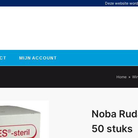
Deze website word
CT
MIJN ACCOUNT
Home
»
Win
Noba Ruda
50 stuks