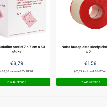
dafilm steriel 7 x 5 cm a 50
Noba Rudaplasto kleefpleis
stuks
x 5 m
€
8,79
€
1,58
(
€
9,58
inclusief 9% BTW)
(
€
1,72
inclusief 9% BTW)
In winkelmand
In winkelmand