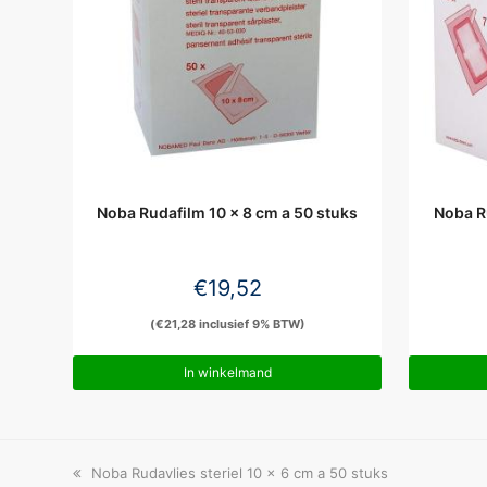
Noba Rudafilm 10 x 8 cm a 50 stuks
Noba Ru
€
19,52
(
€
21,28
inclusief 9% BTW)
In winkelmand
previous
Noba Rudavlies steriel 10 x 6 cm a 50 stuks