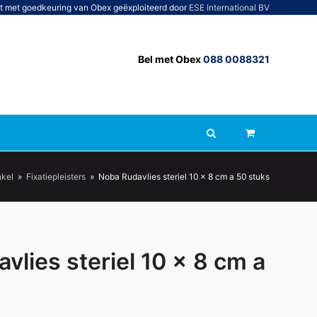
t met goedkeuring van Obex geëxploiteerd door
ESE International BV
Bel met Obex
088 0088321
kel
»
Fixatiepleisters
»
Noba Rudavlies steriel 10 x 8 cm a 50 stuks
vlies steriel 10 x 8 cm a