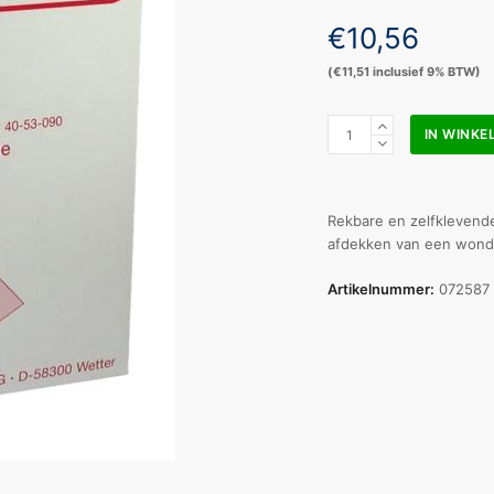
€
10,56
(
€
11,51
inclusief 9% BTW)
Noba
IN WINK
Rudavlies
steriel
10
x
Rekbare en zelfklevende
8
afdekken van een wond
cm
a
Artikelnummer:
072587
50
stuks
aantal