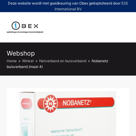
Deze website wordt met goedkeuring van Obex geëxploiteerd door
ESE
International BV
O
Mo
M
Webshop
Home
»
Winkel
»
Netverband en buisverband
»
Nobanetz
buisverband (maat 4)