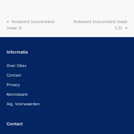
previous
next
Nobanetz buisverband
Nobanetz buisverband (maat
post:
post:
(maat 3)
5,5)
Informatie
Over Obex
Contact
Privacy
Kennisbank
Alg. Voorwaarden
Contact