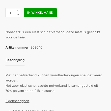
Nobanetz
IN WINKELMAND
buisverband
(maat
4)
aantal
Nobanetz is een elastisch netverband, deze maat is geschikt
voor de knie.
Artikelnummer:
302040
Beschrijving
Met het netverband kunnen wondbedekkingen snel gefixeerd
worden.
Het zeer elastische, zachte netverband is samengesteld uit
79% polyamide en 21% elastaan.
Eigenschappen