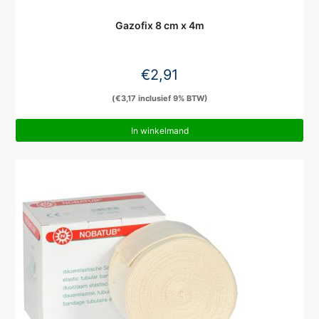
Gazofix 8 cm x 4m
€
2,91
(
€
3,17
inclusief 9% BTW)
In winkelmand