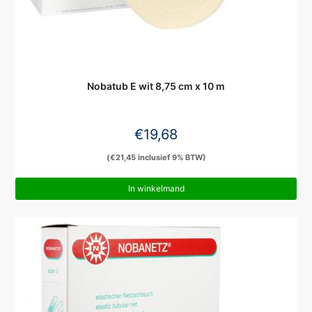
Nobatub E wit 8,75 cm x 10 m
€
19,68
(
€
21,45
inclusief 9% BTW)
In winkelmand