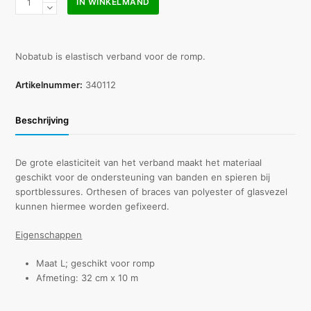
IN WINKELMAND
L
wit
32
x
Nobatub is elastisch verband voor de romp.
10
m
Artikelnummer:
340112
aantal
Beschrijving
De grote elasticiteit van het verband maakt het materiaal
geschikt voor de ondersteuning van banden en spieren bij
sportblessures. Orthesen of braces van polyester of glasvezel
kunnen hiermee worden gefixeerd.
Eigenschappen
Maat L; geschikt voor romp
Afmeting: 32 cm x 10 m