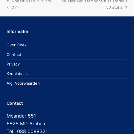
previous
next
Nobatub H wit 15 cm
Mueller Neustampons niet steriel a
post:
post:
x 10 m
50 stuks
Informatie
Over Obex
Contact
Privacy
Kennisbank
Alg. Voorwaarden
Contact
Meander 551
6825 MD Arnhem
Tel.: 088 0088321