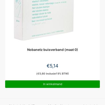
Nobanetz buisverband (maat 0)
€
5,14
(
€
5,60
inclusief 9% BTW)
In winkelmand