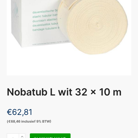
Nobatub L wit 32 x 10 m
€
62,81
(
€
68,46
inclusief 9% BTW)
Nobatub