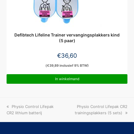
Defibtech Lifeline Trainer vervangingsplakkers kind
(5 paar)
€
36,60
(
€
39,89
inclusief 9% BTW)
In winkelmand
previous
next
Physio Control Lifepak
Physio Control Lifepak CR2
post:
post:
CR2 lithium batterij
trainingsplakkers (5 sets)