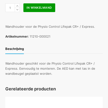
Physio
IN WINKELMAND
Control
Lifepak
CR+
AED
Wandhouder voor de Physio Control Lifepak CR+ / Express.
wandbeugel
aantal
Artikelnummer:
11210-000021
Beschrijving
Wandhouder geschikt voor de Physio Control Lifepak CR+ /
Express. Eenvoudig te monteren. De AED kan met tas in de
wandbeugel geplaatst worden.
Gerelateerde producten