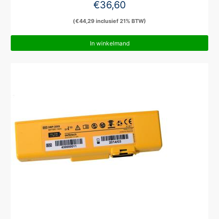
€
36,60
(
€
44,29
inclusief 21% BTW)
In winkelmand