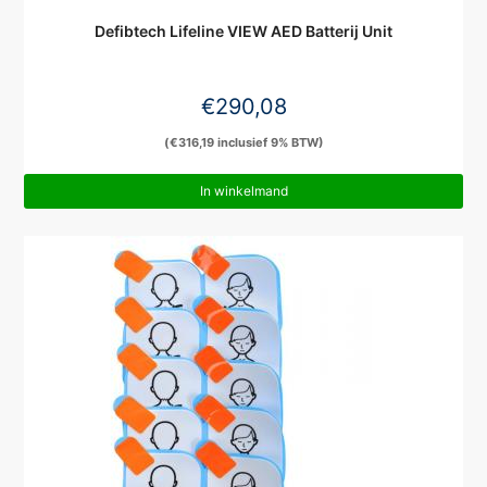
Defibtech Lifeline VIEW AED Batterij Unit
€
290,08
(
€
316,19
inclusief 9% BTW)
In winkelmand