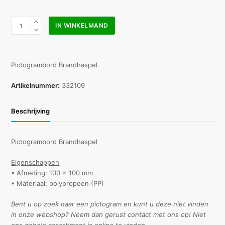
Pictogram
IN WINKELMAND
bord
brandhaspel
100x100mm
aantal
Pictogrambord Brandhaspel
Artikelnummer:
332109
Beschrijving
Pictogrambord Brandhaspel
Eigenschappen
• Afmeting: 100 x 100 mm
• Materiaal: polypropeen (PP)
Bent u op zoek naar een pictogram en kunt u deze niet vinden
in onze webshop? Neem dan gerust contact met ons op! Niet