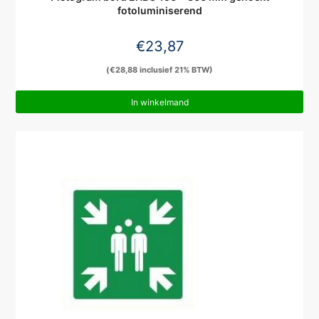
fotoluminiserend
€
23,87
(
€
28,88
inclusief 21% BTW)
In winkelmand