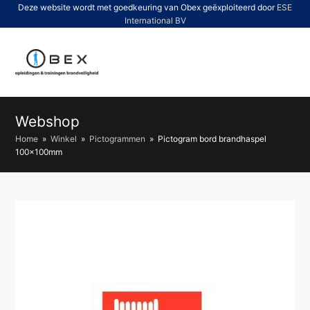
Deze website wordt met goedkeuring van Obex geëxploiteerd door
ESE
International BV
O
Mo
M
Webshop
Home
»
Winkel
»
Pictogrammen
»
Pictogram bord brandhaspel
100x100mm