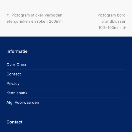
previous
next
Pictogram sticker Verboden
Pictogram bord
post:
post:
eten,drinken en roken 200mm
brandblusser
100x100mm
Informatie
Over Obex
Contact
Privacy
Kennisbank
Alg. Voorwaarden
Contact