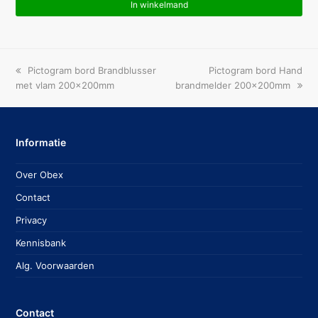
In winkelmand
previous
next
Pictogram bord Brandblusser
Pictogram bord Hand
post:
post:
met vlam 200x200mm
brandmelder 200x200mm
Informatie
Over Obex
Contact
Privacy
Kennisbank
Alg. Voorwaarden
Contact