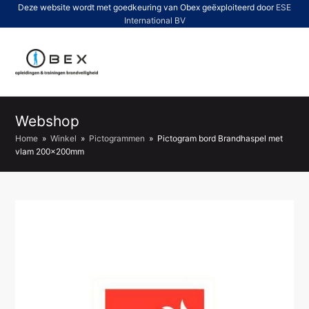
Deze website wordt met goedkeuring van Obex geëxploiteerd door
ESE
International BV
O
Mo
M
Webshop
Home
»
Winkel
»
Pictogrammen
»
Pictogram bord Brandhaspel met
vlam 200x200mm