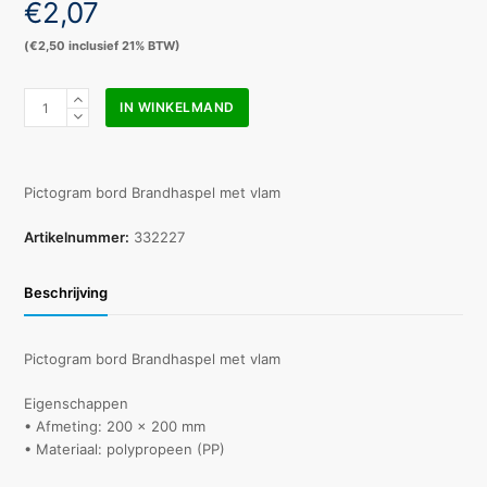
€
2,07
(
€
2,50
inclusief 21% BTW)
Pictogram
IN WINKELMAND
bord
Brandhaspel
met
vlam
Pictogram bord Brandhaspel met vlam
200x200mm
aantal
Artikelnummer:
332227
Beschrijving
Pictogram bord Brandhaspel met vlam
Eigenschappen
• Afmeting: 200 x 200 mm
• Materiaal: polypropeen (PP)