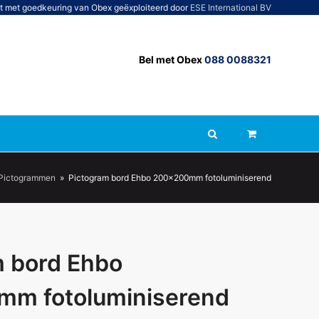
t met goedkeuring van Obex geëxploiteerd door
ESE International BV
Bel met Obex
088 0088321
Pictogrammen
»
Pictogram bord Ehbo 200x200mm fotoluminiserend
m bord Ehbo
m fotoluminiserend