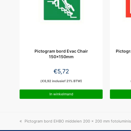
Pictogram bord Evac Chair
Pictog
150x150mm
€
5,72
(
€
6,92
inclusief 21% BTW)
In winkelmand
previous
Pictogram bord EHBO middelen 200 x 200 mm fotolumini
post: