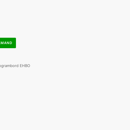
ELMAND
togrambord EHBO