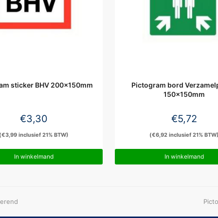
ram sticker BHV 200x150mm
Pictogram bord Verzamel
150x150mm
€
3,30
€
5,72
(
€
3,99
inclusief 21% BTW)
(
€
6,92
inclusief 21% BTW
In winkelmand
In winkelmand
next
serend
Pict
post