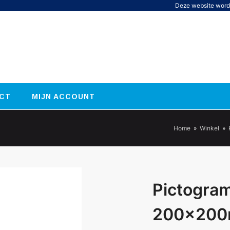
Deze website word
CT
MIJN ACCOUNT
Home
»
Winkel
»
Pictogra
200x200m