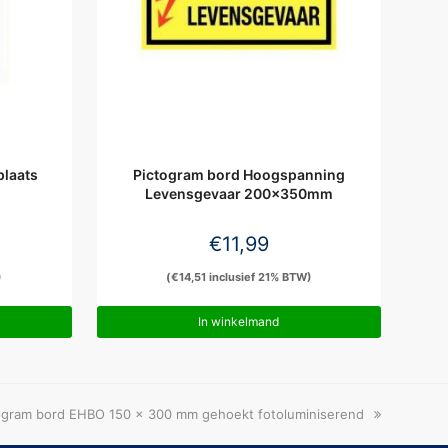
plaats
Pictogram bord Hoogspanning
Levensgevaar 200x350mm
€
11,99
)
(
€
14,51
inclusief 21% BTW)
In winkelmand
ogram bord EHBO 150 x 300 mm gehoekt fotoluminiserend
: