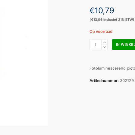
€
10,79
(
€
13,06
inclusief 21% BTW)
Op voorraad
Pictogram
IN WINK
bord
Ehbo
200x200mm
fotoluminiserend
Fotoluminescerend pic
aantal
Artikelnummer:
302129