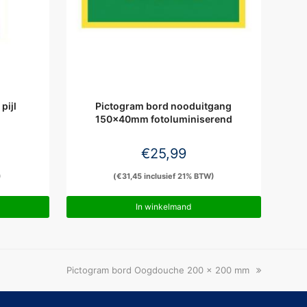
pijl
Pictogram bord nooduitgang
150x40mm fotoluminiserend
€
25,99
)
(
€
31,45
inclusief 21% BTW)
In winkelmand
next
Pictogram bord Oogdouche 200 x 200 mm
post: