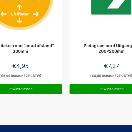
ticker rond “houd afstand”
Pictogram bord Uitgang 
300mm
200x200mm
€
4,95
€
7,27
(
€
5,99
inclusief 21% BTW)
(
€
8,80
inclusief 21% BTW
In winkelmand
In winkelmand