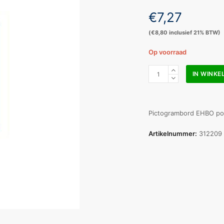
€
7,27
(
€
8,80
inclusief 21% BTW)
Op voorraad
Pictogram
IN WINK
bord
EHBO
200x200mm
aantal
Pictogrambord EHBO po
Artikelnummer:
312209