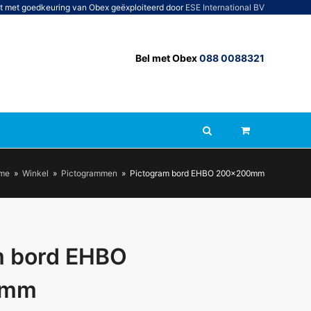
t met goedkeuring van Obex geëxploiteerd door
ESE International BV
Bel met Obex
088 0088321
me
»
Winkel
»
Pictogrammen
»
Pictogram bord EHBO 200x200mm
m bord EHBO
0mm