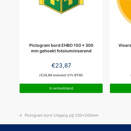
Pictogram bord EHBO 150 x 300
Vloers
mm gehoekt fotoluminiserend
€
23,87
(
€
28,88
inclusief 21% BTW)
In winkelmand
previous
Pictogram bord Uitgang pijl 200x200mm
post: