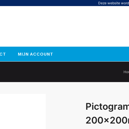
Deze website word
CT
MIJN ACCOUNT
Ho
Pictogra
200x20