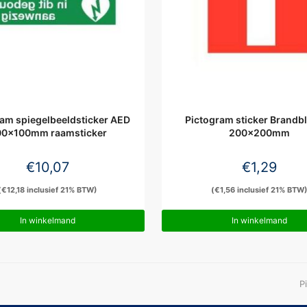
ram spiegelbeeldsticker AED
Pictogram sticker Brandb
00x100mm raamsticker
200x200mm
€
10,07
€
1,29
(
€
12,18
inclusief 21% BTW)
(
€
1,56
inclusief 21% BTW
In winkelmand
In winkelmand
n
P
p