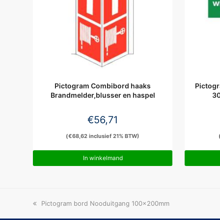
Pictogram Combibord haaks
Pictog
Brandmelder,blusser en haspel
3
€
56,71
(
€
68,62
inclusief 21% BTW)
In winkelmand
previous
Pictogram bord Nooduitgang 100x200mm
post: