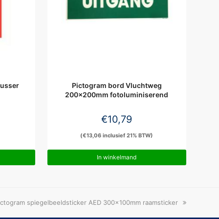
lusser
Pictogram bord Vluchtweg
200x200mm fotoluminiserend
€
10,79
)
(
€
13,06
inclusief 21% BTW)
In winkelmand
ext
ictogram spiegelbeeldsticker AED 300x100mm raamsticker
ost: