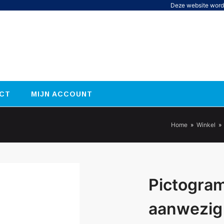
Deze website word
CT
MIJN ACCOUNT
Home
»
Winkel
»
Pictogram
aanwezi