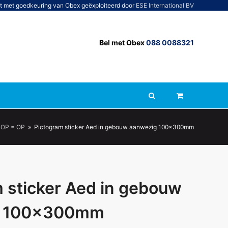
t met goedkeuring van Obex geëxploiteerd door
ESE International BV
Bel met Obex
088 0088321
OP = OP
»
Pictogram sticker Aed in gebouw aanwezig 100x300mm
 sticker Aed in gebouw
g 100x300mm