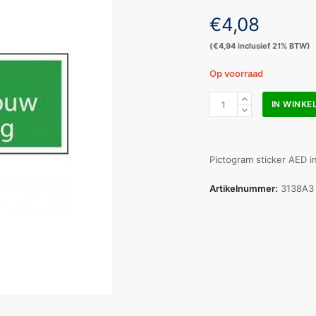
€
4,08
(
€
4,94
inclusief 21% BTW)
Op voorraad
Pictogram
IN WINK
sticker
Aed
in
gebouw
Pictogram sticker AED 
aanwezig
100x300mm
Artikelnummer:
3138A3
aantal