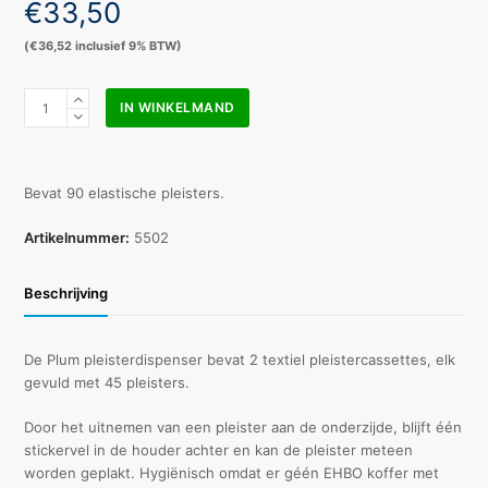
€
33,50
(
€
36,52
inclusief 9% BTW)
Plum
IN WINKELMAND
Quickfix
Elastic
pleisterdispenser
(gevuld)
Bevat 90 elastische pleisters.
aantal
Artikelnummer:
5502
Beschrijving
De Plum pleisterdispenser bevat 2 textiel pleistercassettes, elk
gevuld met 45 pleisters.
Door het uitnemen van een pleister aan de onderzijde, blijft één
stickervel in de houder achter en kan de pleister meteen
worden geplakt. Hygiënisch omdat er géén EHBO koffer met