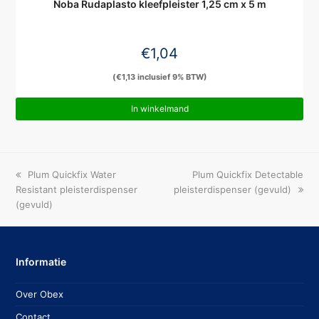
Noba Rudaplasto kleefpleister 1,25 cm x 5 m
€
1,04
(
€
1,13
inclusief 9% BTW)
In winkelmand
previous
next
Plum Quickfix Water
Plum Quickfix Detectable
post:
post:
Resistant pleisterdispenser
pleisterdispenser (gevuld)
(gevuld)
Informatie
Over Obex
Contact