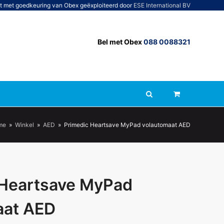
t met goedkeuring van Obex geëxploiteerd door
ESE International BV
Bel met Obex
088 0088321
me
»
Winkel
»
AED
»
Primedic Heartsave MyPad volautomaat AED
 Heartsave MyPad
aat AED