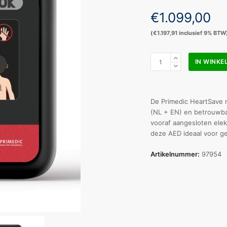
€
1.099,00
(
€
1.197,91
inclusief 9% BTW
Primedic
IN WINK
Heartsave
MyPad
volautomaat
AED
De Primedic HeartSave 
aantal
(NL + EN) en betrouwba
vooraf aangesloten elek
deze AED ideaal voor ge
Artikelnummer:
97954