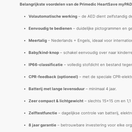
Belangrijkste voordelen van de Primedic HeartSave myPA
Volautomatische werking
– de AED dient zelfstandig d
Eenvoudig te bedienen
– duidelijke pictogrammen en ge
Meertalig
– Nederlands + Engels, ideaal voor internati
Baby/kind-knop
– schakel eenvoudig over naar kinderr
IP66-classificatie
– volledig stofdicht en bestand tege
CPR-feedback (optioneel)
– met de speciale CPR-elektr
Batterij met lange levensduur
– minimaal 4 jaar.
Zeer compact & lichtgewicht
– slechts 15×15 cm en 1,1
Zelftestfunctie
– dagelijkse controle van batterij, elek
8 jaar garantie
– betrouwbare investering voor elke org