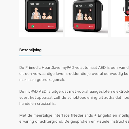
Beschrijving
De Primedic HeartSave myPAD volautomaat AED is een van de 
dit een volwaardige levensredder die je overal eenvoudig 
maximale gebruiksgemak.
De myPAD AED is uitgerust met vooraf aangesloten elektrode
voert het apparaat zelf de schoktoediening uit zodra dat nod
handelen cruciaal is.
Met de meertalige interface (Nederlands + Engels) en intel
ervaring of achtergrond. De gesproken en visuele instructie