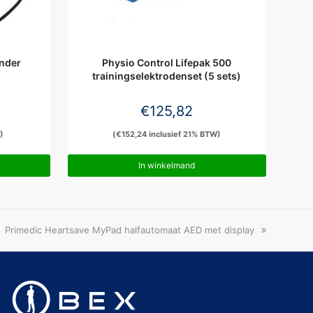
inder
Physio Control Lifepak 500
trainingselektrodenset (5 sets)
€
125,82
)
(
€
152,24
inclusief 21% BTW)
In winkelmand
next
Primedic Heartsave MyPad halfautomaat AED met display
post: