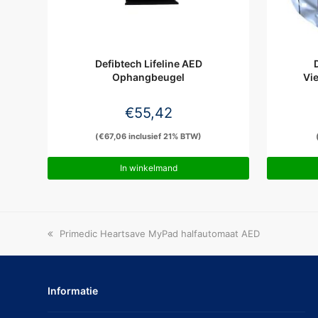
Defibtech Lifeline AED
Ophangbeugel
Vi
€
55,42
(
€
67,06
inclusief 21% BTW)
In winkelmand
previous
Primedic Heartsave MyPad halfautomaat AED
post:
Informatie