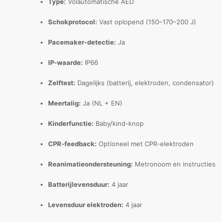
Type:
Volautomatische AED
Schokprotocol:
Vast oplopend (150–170–200 J)
Pacemaker-detectie:
Ja
IP-waarde:
IP66
Zelftest:
Dagelijks (batterij, elektroden, condensator)
Meertalig:
Ja (NL + EN)
Kinderfunctie:
Baby/kind-knop
CPR-feedback:
Optioneel met CPR-elektroden
Reanimatieondersteuning:
Metronoom en instructies
Batterijlevensduur:
4 jaar
Levensduur elektroden:
4 jaar