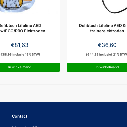
Defibtech Lifeline AED
Defibtech Lifeline AED K
ew/ECG/PRO Elektroden
trainerelektroden
€
81,63
€
36,60
(
€
88,98
inclusief 9% BTW)
(
€
44,29
inclusief 21% BTW
In winkelmand
In winkelmand
Contact