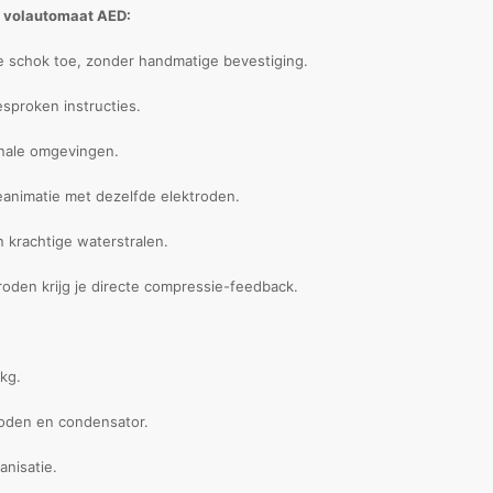
D volautomaat AED:
e schok toe, zonder handmatige bevestiging.
sproken instructies.
onale omgevingen.
eanimatie met dezelfde elektroden.
n krachtige waterstralen.
oden krijg je directe compressie-feedback.
 kg.
troden en condensator.
anisatie.