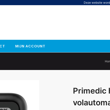
Deze website word
CT
MIJN ACCOUNT
Ho
Primedic
volautom