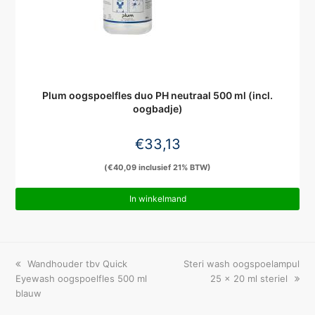
Plum oogspoelfles duo PH neutraal 500 ml (incl.
oogbadje)
€
33,13
(
€
40,09
inclusief 21% BTW)
In winkelmand
previous
next
Wandhouder tbv Quick
Steri wash oogspoelampul
post:
post:
Eyewash oogspoelfles 500 ml
25 x 20 ml steriel
blauw