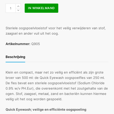
Quick
IN WINKELMAND
Eyewash
oogspoelfles
250
ml
Steriele oogspoelvloeistof voor het veilig verwijderen van stof,
aantal
zaagsel en ander vuil uit het oog.
Artikelnummer:
Q905
Beschrijving
Klein en compact, maar net zo veilig en efficiënt als zijn grote
broer van 500 ml: de Quick Eyewash oogspoelfles van 250 ml.
De fles bevat een steriele oogspoelvloeistof (Sodium Chloride
0.9% w/v PH.Eur), die overeenkomt met het zoutgehalte van de
ogen. Stof, zaagsel, metaal, zand en bacteriën kunnen hiermee
veilig uit het oog worden gespoeld.
Quick Eyewash; veilige en efficiënte oogspoeling