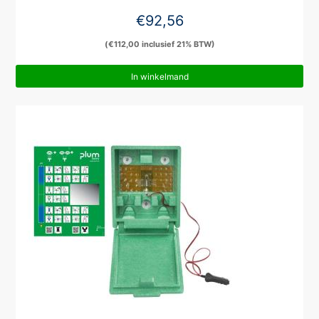
€
92,56
(
€
112,00
inclusief 21% BTW)
In winkelmand