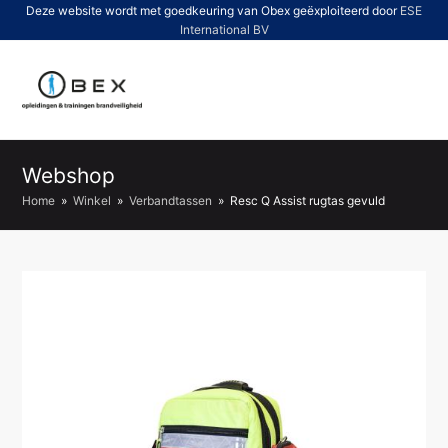
Deze website wordt met goedkeuring van Obex geëxploiteerd door
ESE
International BV
O
Mo
M
Webshop
Home
»
Winkel
»
Verbandtassen
»
Resc Q Assist rugtas gevuld