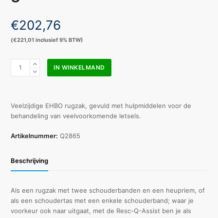
€
202,76
(
€
221,01
inclusief 9% BTW)
Resc
IN WINKELMAND
Q
Assist
rugtas
gevuld
Veelzijdige EHBO rugzak, gevuld met hulpmiddelen voor de
aantal
behandeling van veelvoorkomende letsels.
Artikelnummer:
Q2865
Beschrijving
Als een rugzak met twee schouderbanden en een heupriem, of
als een schoudertas met een enkele schouderband; waar je
voorkeur ook naar uitgaat, met de Resc-Q-Assist ben je als