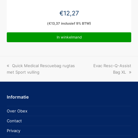
€
12,27
(
€
13,37
inclusief 9% BTW)
In winkelmand
previous
next
Quick Medical Rescuebag rugtas
Evac Resc-Q-Assist
post:
post:
met Sport vulling
Bag XL
Informatie
Over Obex
Contact
Privacy