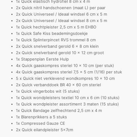
1x Quick elastisch hydrofiel 8 cm x 4 m
2x Quick nitril handschoenen (maat L) per paar
2x Quick Universeel / Ideaal windsel 6 cm x 5 m
2x Quick Universeel / Ideaal windsel 8 cm x 5 m
1x Quick hechtpleister 2,5 cm x 5 m EHBO
1x Quick Safe Kiss beademingsdoekje
1x Quick Splinterpincet RVS trommel 8 cm
2x Quick snelverband gerold 6 x 8 cm klein
2x Quick snelverband gerold 10 x 12 cm groot
1x Stappenplan Eerste Hulp
4x Quick gaaskompres steriel 10 x 10 cm (per stuk)
4x Quick gaaskompres steriel 7,5 x 5 cm (1/16) per stuk
5 x Quick niet verklevend wondkompres 10 x 10 cm
2x Quick verbanddoek BR 40 x 60 cm steriel
1x Quick vingerbobs wit (5 stuks)
1x Quick wondpleisters textiel 10 cm x 6 cm (10 stuks)
1x Quick wondpleister assortiment 3 maten (15 stuks)
1x Quick Bandage zelfhechtend 2,5 cm x 4 m
1x Blarenprikkers a 5 stuks
1x Compressed Gauze CE
2x Quick eilandpleister 5x7cm