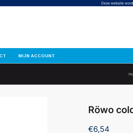
Deze website word
CT
MIJN ACCOUNT
H
Röwo cold
€
6,54