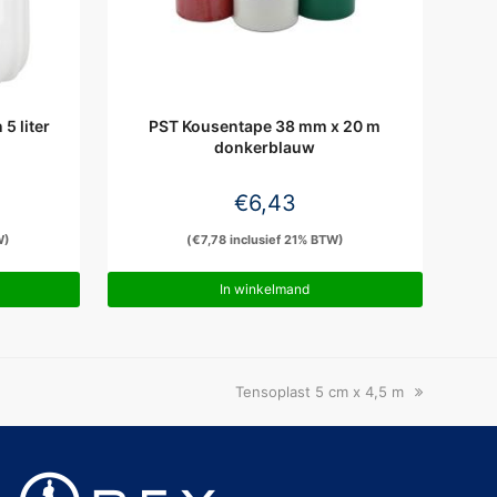
5 liter
PST Kousentape 38 mm x 20 m
donkerblauw
€
6,43
W)
(
€
7,78
inclusief 21% BTW)
In winkelmand
next
Tensoplast 5 cm x 4,5 m
post: