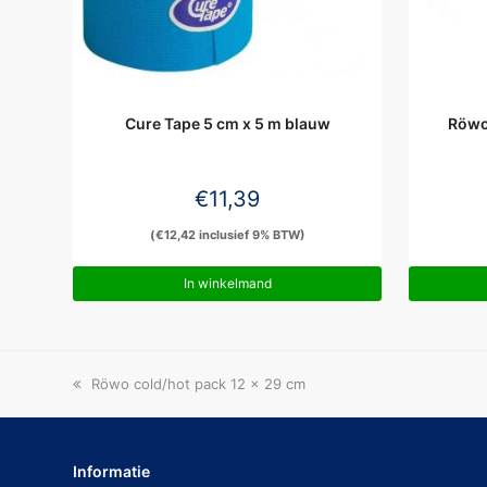
Cure Tape 5 cm x 5 m blauw
Röwo
€
11,39
(
€
12,42
inclusief 9% BTW)
In winkelmand
previous
Röwo cold/hot pack 12 x 29 cm
post:
Informatie