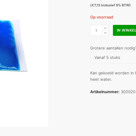
(
€
7,13
inclusief 9% BTW)
Op voorraad
Röwo
IN WINK
cold/hot
pack
HF
Grotere aantallen nodig
17
Vanaf 5 stuks
x
26
cm
Kan gekoeld worden in 
aantal
heet water.
Artikelnummer:
302020