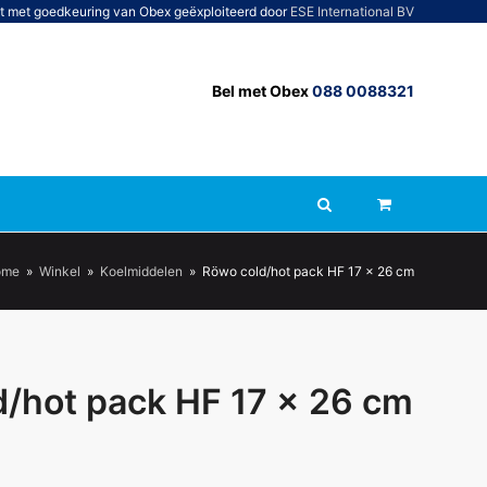
t met goedkeuring van Obex geëxploiteerd door
ESE International BV
Bel met Obex
088 0088321
ome
»
Winkel
»
Koelmiddelen
»
Röwo cold/hot pack HF 17 x 26 cm
/hot pack HF 17 x 26 cm