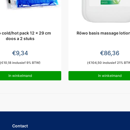
 cold/hot pack 12 x 29 cm
Röwo basis massage lotion 
doos a 2 stuks
€
9,34
€
86,36
(
€
10,18
inclusief 9% BTW)
(
€
104,50
inclusief 21% BT
In winkelmand
In winkelmand
Contact