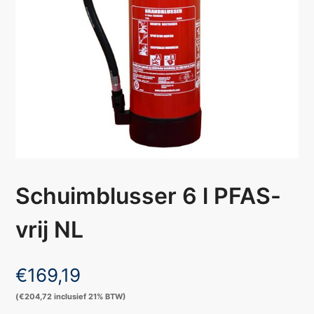
Schuimblusser 6 l PFAS-
vrij NL
€
169,19
(
€
204,72
inclusief 21% BTW)