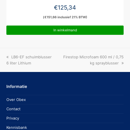
€
125,34
(
€
151,66
inclusief 21% BTW)
In winkelmand
previous
next
LB6-EF schuimblusser
Firestop Microfoam 600 ml / 0,75
post:
post:
6 liter Lithium
kg sprayblusser
Informatie
Over Obex
Contact
Privacy
Kennisbank