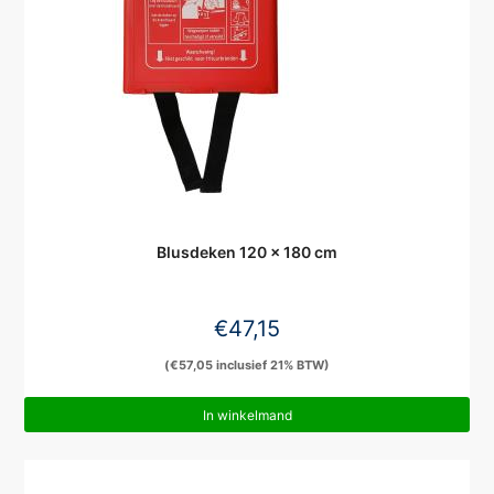
Blusdeken 120 x 180 cm
€
47,15
(
€
57,05
inclusief 21% BTW)
In winkelmand