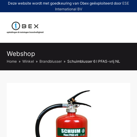
Deze website wordt met goedkeuring van Obex geëxploiteerd door
ESE
International BV
O
Mo
M
Webshop
Home
»
Winkel
»
Brandblusser
»
Schuimblusser 6 l PFAS-vrij NL