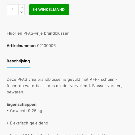
Schuimblusser
IN WINKELMAND
6
l
PFAS-
vrij
Fluor en PFAS-vrije brandblusser.
NL
aantal
Artikelnummer:
02130006
Beschrijving
Deze PFAS vrije brandblusser is gevuld met AFFF schuim -
foam- op waterbasis, dus minder vervuilend. Blusser vorstvrij
bewaren.
Eigenschappen
• Gewicht: 9,25 kg
• Elektrisch geleidend