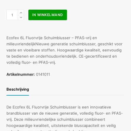
Schuimblusser
IN WINKELMAND
Ecofex
6
L
Fluorvrij
Ecofex 6L Fluorvrije Schuimblusser – PFAS-vrij en
/
milieuvriendelijkNieuwe generatie schuimblusser, geschikt voor
PFAS
vaste en vloeibare stoffen. Hoogwaardige kwaliteit, eenvoudig
vrij
te bedienen en onderhoudsvriendelijk. CE-gecertificeerd en
aantal
volledig fluor- en PFAS-vrij.
Artikelnummer:
0141011
Beschrijving
De Ecofex 6L Fluorvrije Schuimblusser is een innovatieve
brandblusser van de nieuwe generatie, volledig fluor- en PFAS-
vrij. Deze milieuvriendelijke schuimblusser combineert
hoogwaardige kwaliteit, uitstekende bluscapaciteit en veilig