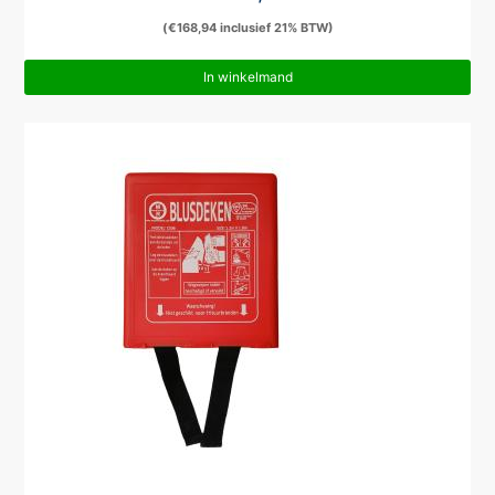
(
€
168,94
inclusief 21% BTW)
In winkelmand