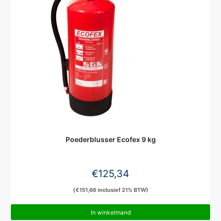
Poederblusser Ecofex 9 kg
€
125,34
(
€
151,66
inclusief 21% BTW)
In winkelmand