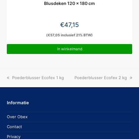
Blusdeken 120 x 180 cm
€
47,15
(
€
57,05
inclusief 21% BTW)
In winkelmand
previous
next
Poederblusser Ecofex 1 kg
Poederblusser Ecofex 2 kg
post:
post:
Informatie
Over Obex
Contact
Privacy