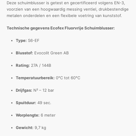
Deze schuimblusser is getest en gecertificeerd volgens EN-3,
voorzien van een hoogwaardig messing ventiel, drukbestendige
metalen onderdelen en een flexibele voetring van kunststof.
Technische gegevens Ecofex Fluorvrije Schuimblusser:
Type:
S6-EF
Blusstof:
Evocolit Green AB
Rating:
27A / 144B
Temperatuurbereik:
0°C tot 60°C
Drijfgas:
N² – 12 bar
Spuitduur:
49 sec.
Worplengte:
6 meter
Gewicht:
9,7 kg