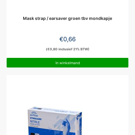
Mask strap / earsaver groen tbv mondkapje
€
0,66
(
€
0,80
inclusief 21% BTW)
In winkelmand