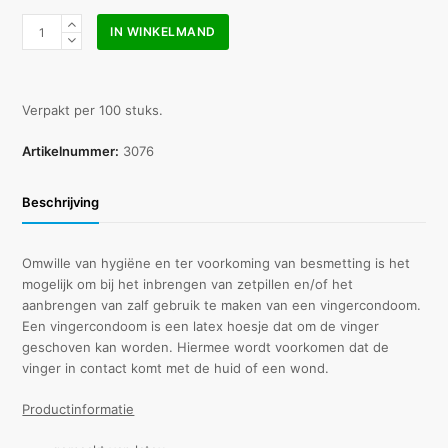
Vingercondoom
IN WINKELMAND
XL
(vingerlingen)
100
stuks
Verpakt per 100 stuks.
aantal
Artikelnummer:
3076
Beschrijving
Omwille van hygiëne en ter voorkoming van besmetting is het
mogelijk om bij het inbrengen van zetpillen en/of het
aanbrengen van zalf gebruik te maken van een vingercondoom.
Een vingercondoom is een latex hoesje dat om de vinger
geschoven kan worden. Hiermee wordt voorkomen dat de
vinger in contact komt met de huid of een wond.
Productinformatie