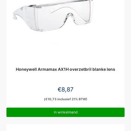
Honeywell Armamax AX1H overzetbril blanke lens
€
8,87
(
€
10,73
inclusief 21% BTW)
In winkelmand