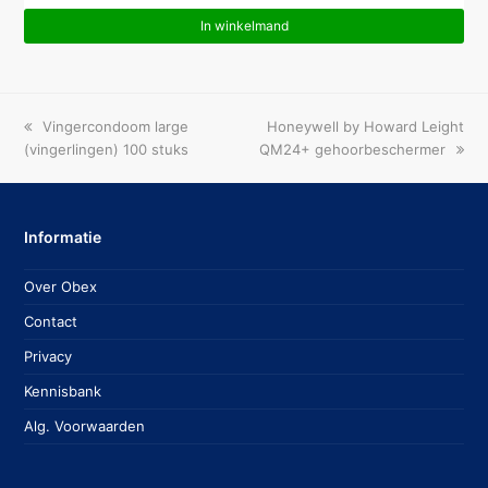
In winkelmand
previous
next
Vingercondoom large
Honeywell by Howard Leight
post:
post:
(vingerlingen) 100 stuks
QM24+ gehoorbeschermer
Informatie
Over Obex
Contact
Privacy
Kennisbank
Alg. Voorwaarden