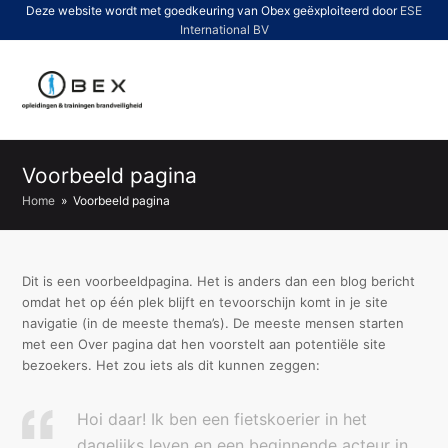
Deze website wordt met goedkeuring van Obex geëxploiteerd door
ESE
International BV
O
Mo
M
Voorbeeld pagina
Home
»
Voorbeeld pagina
Dit is een voorbeeldpagina. Het is anders dan een blog bericht
omdat het op één plek blijft en tevoorschijn komt in je site
navigatie (in de meeste thema’s). De meeste mensen starten
met een Over pagina dat hen voorstelt aan potentiële site
bezoekers. Het zou iets als dit kunnen zeggen:
Hoi daar! Ik ben een fietskoerier in het
dagelijks leven en een beginnende acteur in