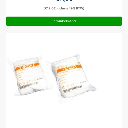
(
€
12,02
inclusief 9% BTW)
In winkelmand