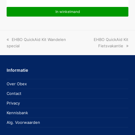
In winkelmand
previous
next
EHBO QuickAid Kit Wandelen
EHBO QuickAid Kit
post:
post:
special
Fietsvakantie
Informatie
Over Obex
Contact
Privacy
Kennisbank
Alg. Voorwaarden