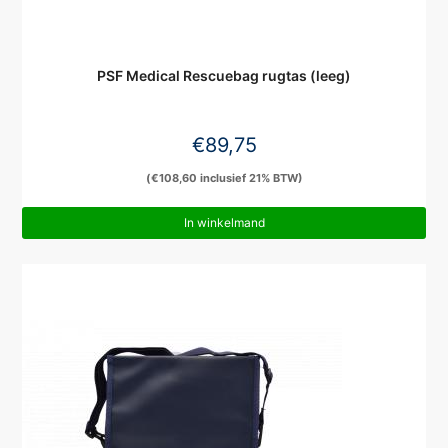
PSF Medical Rescuebag rugtas (leeg)
€
89,75
(
€
108,60
inclusief 21% BTW)
In winkelmand