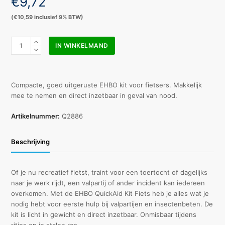
€
9,72
(
€
10,59
inclusief 9% BTW)
EHBO
IN WINKELMAND
QuickAid
Kit
Fiets
aantal
Compacte, goed uitgeruste EHBO kit voor fietsers. Makkelijk
mee te nemen en direct inzetbaar in geval van nood.
Artikelnummer:
Q2886
Beschrijving
Of je nu recreatief fietst, traint voor een toertocht of dagelijks
naar je werk rijdt, een valpartij of ander incident kan iedereen
overkomen. Met de EHBO QuickAid Kit Fiets heb je alles wat je
nodig hebt voor eerste hulp bij valpartijen en insectenbeten. De
kit is licht in gewicht en direct inzetbaar. Onmisbaar tijdens
ritjes op je stalen ros.