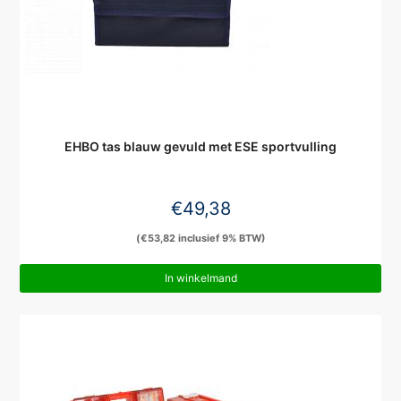
EHBO tas blauw gevuld met ESE sportvulling
€
49,38
(
€
53,82
inclusief 9% BTW)
In winkelmand