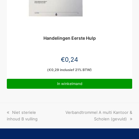
Handelingen Eerste Hulp
€
0,24
(
€
0,29
inclusief 21% BTW)
In winkelmand
previous
next
Niet steriele
Verbandtrommel A multi Kantoor &
post:
post:
inhoud B vulling
Scholen (gevuld)