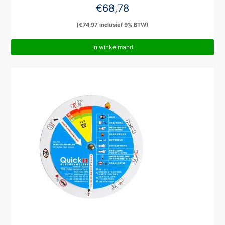
€
68,78
(
€
74,97
inclusief 9% BTW)
In winkelmand