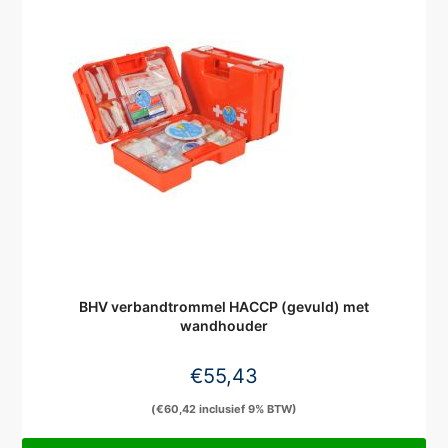
BHV verbandtrommel HACCP (gevuld) met
wandhouder
€
55,43
(
€
60,42
inclusief 9% BTW)