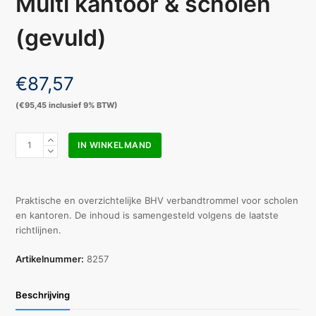
Multi kantoor & scholen
(gevuld)
€
87,57
(
€
95,45
inclusief 9% BTW)
Verbandtrommel
IN WINKELMAND
Medi
Multi
kantoor
&
Praktische en overzichtelijke BHV verbandtrommel voor scholen
scholen
en kantoren. De inhoud is samengesteld volgens de laatste
(gevuld)
richtlijnen.
aantal
Artikelnummer:
8257
Beschrijving