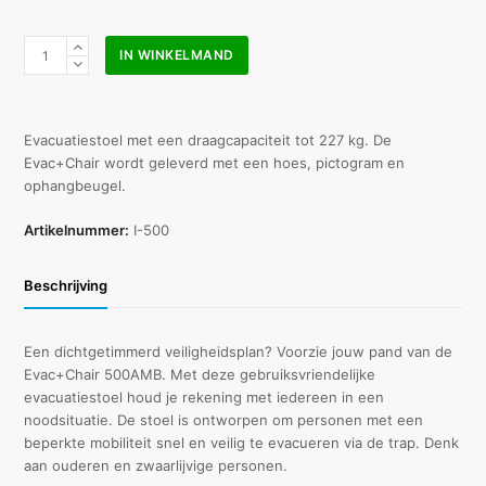
Evac
IN WINKELMAND
Chair
500AMB
evacuatiestoel
aantal
Evacuatiestoel met een draagcapaciteit tot 227 kg. De
Evac+Chair wordt geleverd met een hoes, pictogram en
ophangbeugel.
Artikelnummer:
I-500
Beschrijving
Een dichtgetimmerd veiligheidsplan? Voorzie jouw pand van de
Evac+Chair 500AMB. Met deze gebruiksvriendelijke
evacuatiestoel houd je rekening met iedereen in een
noodsituatie. De stoel is ontworpen om personen met een
beperkte mobiliteit snel en veilig te evacueren via de trap. Denk
aan ouderen en zwaarlijvige personen.