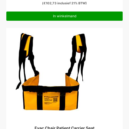
(
€
102,73
inclusief 21% BTW)
In winkelmand
Evac Chair Patient Carrier Seat