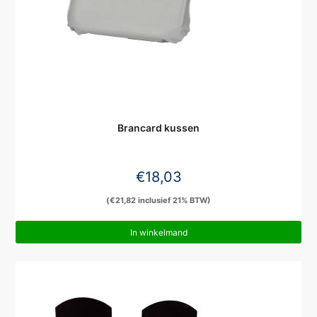
Brancard kussen
€
18,03
(
€
21,82
inclusief 21% BTW)
In winkelmand