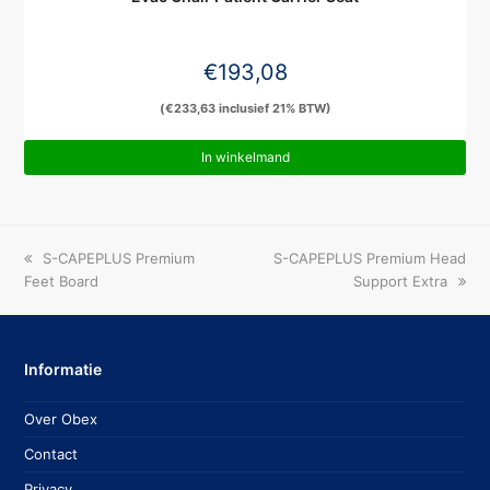
€
193,08
(
€
233,63
inclusief 21% BTW)
In winkelmand
previous
next
S-CAPEPLUS Premium
S-CAPEPLUS Premium Head
post:
post:
Feet Board
Support Extra
Informatie
Over Obex
Contact
Privacy