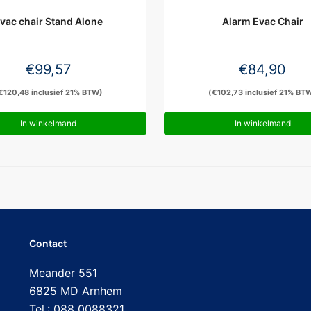
vac chair Stand Alone
Alarm Evac Chair
€
99,57
€
84,90
€
120,48
inclusief 21% BTW)
(
€
102,73
inclusief 21% BT
In winkelmand
In winkelmand
Contact
Meander 551
6825 MD Arnhem
Tel.: 088 0088321