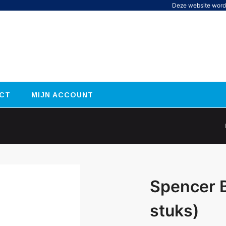
Deze website word
CT
MIJN ACCOUNT
Spencer B
stuks)