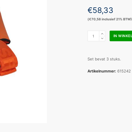
€
58,33
(
€
70,58
inclusief 21% BTW)
Spencer
IN WINK
Brancardstraps
set
(3
stuks)
Set bevat 3 stuks.
aantal
Artikelnummer:
615242