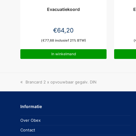
Evacuatiekoord
E
€
64,20
(
€
77,68
inclusief 21% BTW)
(
In winkelmand
previous
Brancard 2 x opvouwbaar gegalv. DIN
post:
Informatie
Over Obex
Contact