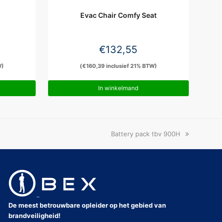
Evac Chair Comfy Seat
€
132,55
W)
(
€
160,39
inclusief 21% BTW)
In winkelmand
next
Battery pack tbv 900H
post:
De meest betrouwbare opleider op het gebied van
brandveiligheid!