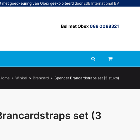
t met goedkeuring van Obex geëxploiteerd door
ESE International BV
Bel met Obex
088 0088321
Home
»
Winkel
»
Brancard
»
Spencer Brancardstraps set (3 stuks)
rancardstraps set (3