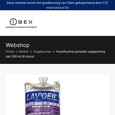
Deze website wordt met goedkeuring van Obex geëxploiteerd door
ESE
International BV
O
Mo
M
Webshop
Home
»
Winkel
»
Oogdouches
»
Hexafluorine portable oogspoeling
zak 500 ml (6 stuks)