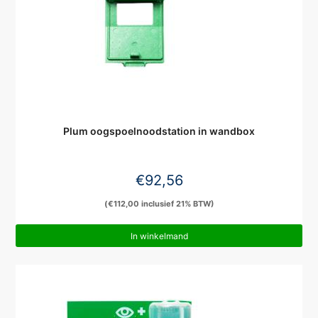
Plum oogspoelnoodstation in wandbox
€
92,56
(
€
112,00
inclusief 21% BTW)
In winkelmand