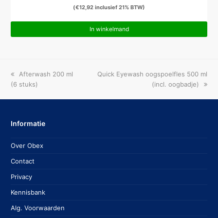
(
€
12,92
inclusief 21% BTW)
In winkelmand
previous
next
Afterwash 200 ml
Quick Eyewash oogspoelfles 500 ml
post:
post:
(6 stuks)
(incl. oogbadje)
Informatie
Over Obex
Contact
Privacy
Kennisbank
Alg. Voorwaarden