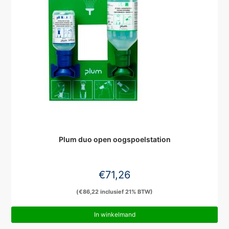
Plum duo open oogspoelstation
€
71,26
(
€
86,22
inclusief 21% BTW)
In winkelmand