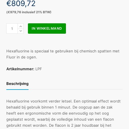
€
809,72
(
€
979,76
inclusief 21% BTW)
Hexafluorine
IN WINKELMAND
portable
oogspoeling
zak
500
Hexafluorine is speciaal te gebruiken bij chemisch spatten met
ml
Fluor in de ogen.
(6
stuks)
Artikelnummer:
LPF
aantal
Beschrijving
Hexafluorine voorkomt verder letsel. Een optimaal effect wordt
behaald bij gebruik binnen 1 minuut. De oogcup aan de zak
heeft een ergonomische vorm die eenvoudig op het oog
geplaatst wordt, waarbij de volledige inhoud van een flacon
gebruikt moet worden. De flacon is 2 jaar houdbaar bij het