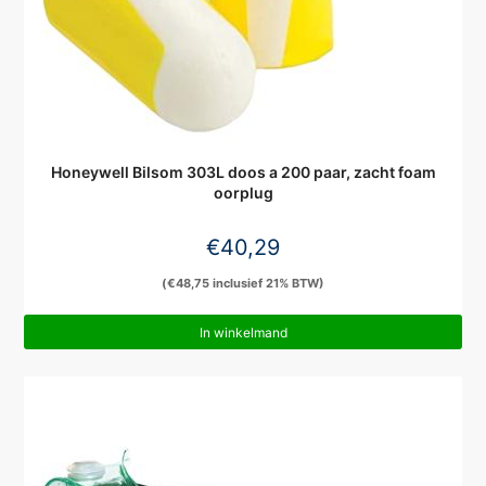
Honeywell Bilsom 303L doos a 200 paar, zacht foam
oorplug
€
40,29
(
€
48,75
inclusief 21% BTW)
In winkelmand