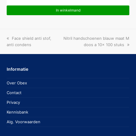
In winkelmand
previous
next
Face shield anti stof,
Nitril handschoenen blauw maat M
post:
post:
anti condens
doos a 10x 100 stuks
Informatie
Over Obex
Contact
Privacy
Kennisbank
Alg. Voorwaarden