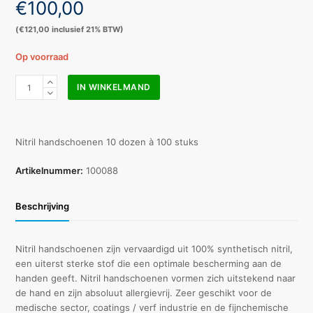
€
100,00
(
€
121,00
inclusief 21% BTW)
Op voorraad
Nitril
IN WINKELMAND
handschoenen
blauw
maat
L
Nitril handschoenen 10 dozen à 100 stuks
doos
a
Artikelnummer:
100088
10x
100
Beschrijving
stuks
aantal
Nitril handschoenen zijn vervaardigd uit 100% synthetisch nitril,
een uiterst sterke stof die een optimale bescherming aan de
handen geeft. Nitril handschoenen vormen zich uitstekend naar
de hand en zijn absoluut allergievrij. Zeer geschikt voor de
medische sector, coatings / verf industrie en de fijnchemische