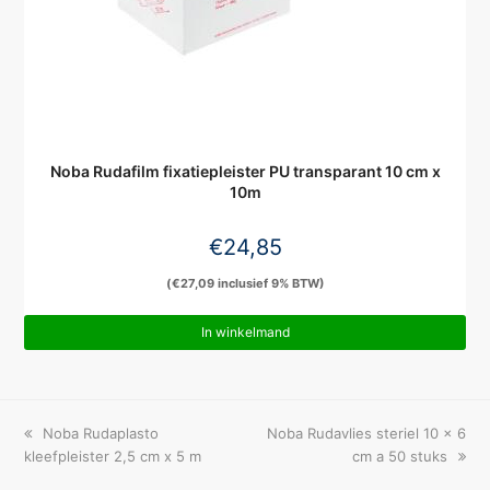
Noba Rudafilm fixatiepleister PU transparant 10 cm x
10m
€
24,85
(
€
27,09
inclusief 9% BTW)
In winkelmand
previous
next
Noba Rudaplasto
Noba Rudavlies steriel 10 x 6
post:
post:
kleefpleister 2,5 cm x 5 m
cm a 50 stuks