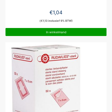
€
1,04
(
€
1,13
inclusief 9% BTW)
In winkelmand