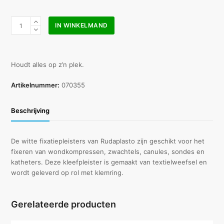
Noba
IN WINKELMAND
Rudaplasto
kleefpleister
5
cm
Houdt alles op z’n plek.
x
5
Artikelnummer:
070355
m
aantal
Beschrijving
De witte fixatiepleisters van Rudaplasto zijn geschikt voor het
fixeren van wondkompressen, zwachtels, canules, sondes en
katheters. Deze kleefpleister is gemaakt van textielweefsel en
wordt geleverd op rol met klemring.
Gerelateerde producten