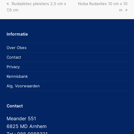
previous
next
Rudadetec pleisters 2,5 cm x
Noba Rudavlies 10 cm x 10
post:
post:
7,6 cm
m
Informatie
Over Obex
Contact
Privacy
Kennisbank
Alg. Voorwaarden
Contact
Meander 551
6825 MD Arnhem
Tel.: 088 0088321