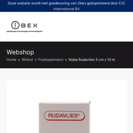
Deze website wordt met goedkeuring van Obex geëxploiteerd door
ESE
International BV
O
Mo
M
Webshop
Home
»
Winkel
»
Fixatiepleisters
»
Noba Rudavlies 5 cm x 10 m