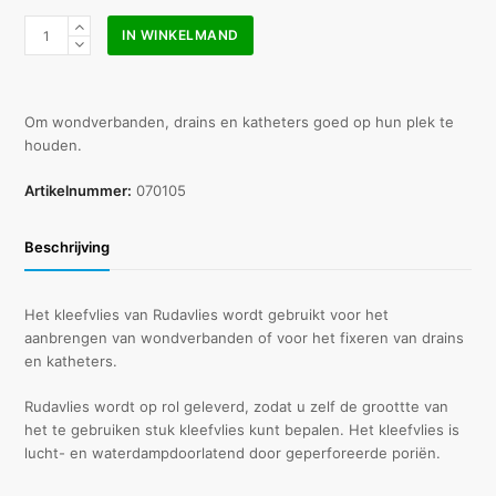
Noba
IN WINKELMAND
Rudavlies
5
cm
x
Om wondverbanden, drains en katheters goed op hun plek te
10
houden.
m
aantal
Artikelnummer:
070105
Beschrijving
Het kleefvlies van Rudavlies wordt gebruikt voor het
aanbrengen van wondverbanden of voor het fixeren van drains
en katheters.
Rudavlies wordt op rol geleverd, zodat u zelf de groottte van
het te gebruiken stuk kleefvlies kunt bepalen. Het kleefvlies is
lucht- en waterdampdoorlatend door geperforeerde poriën.