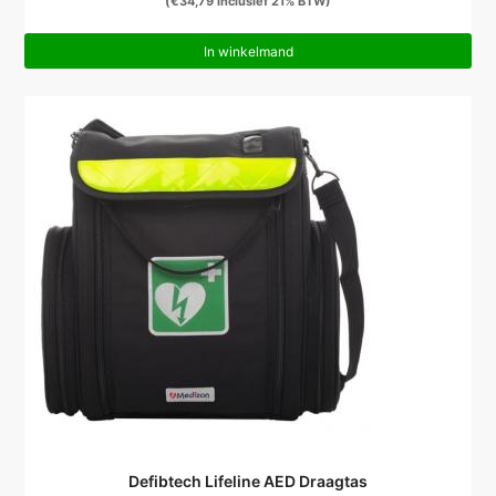
(
€
34,79
inclusief 21% BTW)
In winkelmand
Defibtech Lifeline AED Draagtas