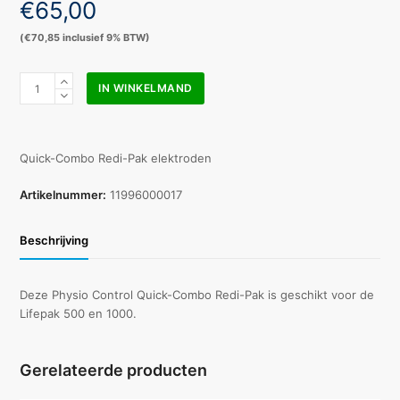
€
65,00
(
€
70,85
inclusief 9% BTW)
Physio
IN WINKELMAND
Control
Lifepak
500/1000
elektroden
Quick-Combo Redi-Pak elektroden
QuikCombo
redipak
Artikelnummer:
11996000017
aantal
Beschrijving
Deze Physio Control Quick-Combo Redi-Pak is geschikt voor de
Lifepak 500 en 1000.
Gerelateerde producten