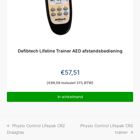
Defibtech Lifeline Trainer AED afstandsbediening
€
57,51
(
€
69,59
inclusief 21% BTW)
In winkelmand
previous
next
Physio Control Lifepak CR2
Physio Control Lifepak CR2
post:
post:
Draagtas
trainer