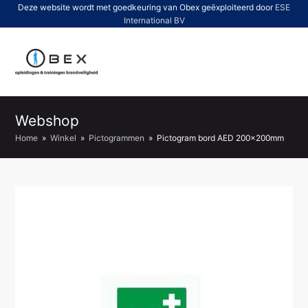
Deze website wordt met goedkeuring van Obex geëxploiteerd door
ESE
International BV
O
Mo
M
Webshop
Home
»
Winkel
»
Pictogrammen
»
Pictogram bord AED 200x200mm