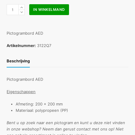
Pictogram
IN WINKELMAND
bord
AED
200x200mm
aantal
Pictogrambord AED
Artikelnummer:
3122Q7
Beschrijving
Pictogrambord AED
Eigenschappen
Afmeting: 200 x 200 mm
Materiaal: polypropeen (PP)
Bent u op zoek naar een pictogram en kunt u deze niet vinden
in onze webshop? Neem dan gerust contact met ons op! Niet