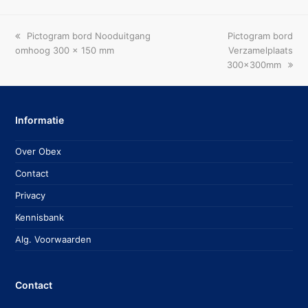
previous
next
Pictogram bord Nooduitgang
Pictogram bord
post:
post:
omhoog 300 x 150 mm
Verzamelplaats
300x300mm
Informatie
Over Obex
Contact
Privacy
Kennisbank
Alg. Voorwaarden
Contact