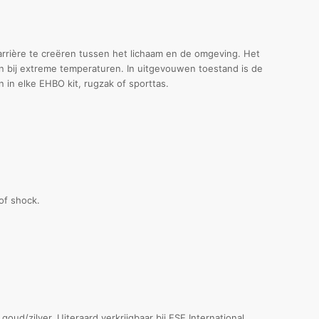
rrière te creëren tussen het lichaam en de omgeving. Het
en bij extreme temperaturen. In uitgevouwen toestand is de
n elke EHBO kit, rugzak of sporttas.
of shock.
ud/zilver. Uiteraard verkrijgbaar bij ESE International.