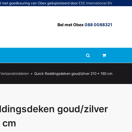
t met goedkeuring van Obex geëxploiteerd door
ESE International BV
Bel met Obex
088 0088321
Verbandmiddelen
»
Quick Reddingsdeken goud/zilver 210 x 160 cm
dingsdeken goud/zilver
0 cm