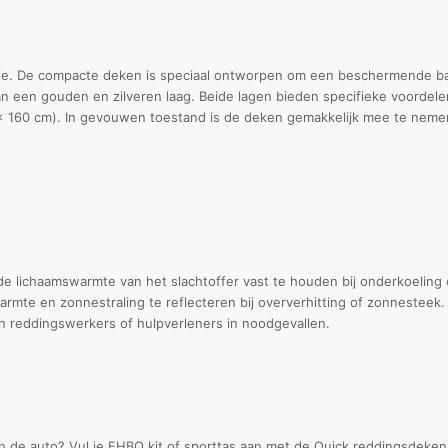
tie. De compacte deken is speciaal ontworpen om een beschermende ba
 van een gouden en zilveren laag. Beide lagen bieden specifieke voordel
160 cm). In gevouwen toestand is de deken gemakkelijk mee te nemen i
e lichaamswarmte van het slachtoffer vast te houden bij onderkoeling 
rmte en zonnestraling te reflecteren bij oververhitting of zonnesteek.
 reddingswerkers of hulpverleners in noodgevallen.
n de auto? Vul je EHBO kit of sporttas aan met de Quick reddingsdeken go