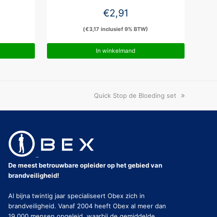
€
2,91
(
€
3,17
inclusief 9% BTW)
In winkelmand
next
Quick Stop de Bloeding set
post:
De meest betrouwbare opleider op het gebied van
brandveiligheid!
Al bijna twintig jaar specialiseert Obex zich in
brandveiligheid. Vanaf 2004 heeft Obex al meer dan
19.000 mensen opgeleid, waarbij de gemiddelde