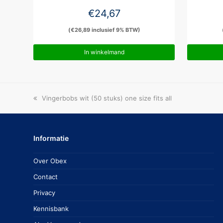
€
24,67
(
€
26,89
inclusief 9% BTW)
In winkelmand
previous
Vingerbobs wit (50 stuks) one size fits all
post:
Informatie
Over Obex
Contact
Privacy
Kennisbank