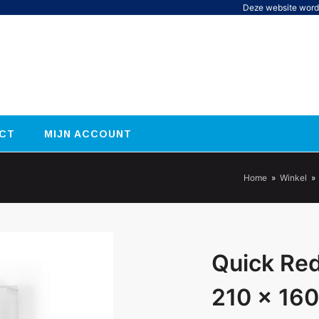
Deze website word
CT
MIJN ACCOUNT
Home
»
Winkel
»
Quick Red
210 x 16