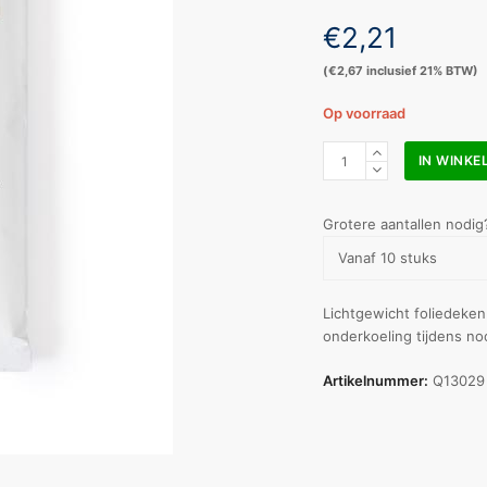
€
2,21
(
€
2,67
inclusief 21% BTW)
Op voorraad
Quick
IN WINK
Reddingsdeken
goud/zilver
210
Grotere aantallen nodig
x
Vanaf 10 stuks
160
cm
aantal
Lichtgewicht foliedeken
onderkoeling tijdens no
Artikelnummer:
Q13029