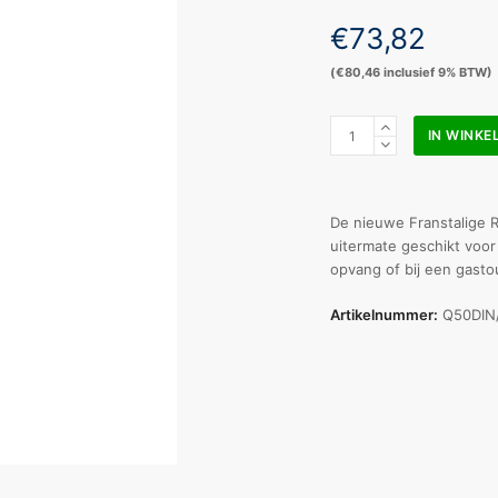
€
73,82
(
€
80,46
inclusief 9% BTW)
Resc-
IN WINK
Q-
Assist
kit
Trousse
De nieuwe Franstalige R
de
uitermate geschikt voor
secours
opvang of bij een gasto
enfants
DIN
Artikelnummer:
Q50DIN/
aantal