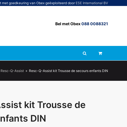
t met goedkeuring van Obex geëxploiteerd door
ESE International BV
Bel met Obex
088 0088321
Resc-Q-Assist
»
Resc-Q-Assist kit Trousse de secours enfants DIN
sist kit Trousse de
nfants DIN