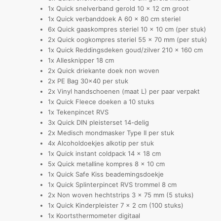
1x Quick snelverband gerold 10 x 12 cm groot
1x Quick verbanddoek A 60 x 80 cm steriel
6x Quick gaaskompres steriel 10 x 10 cm (per stuk)
2x Quick oogkompres steriel 55 x 70 mm (per stuk)
1x Quick Reddingsdeken goud/zilver 210 x 160 cm
1x Allesknipper 18 cm
2x Quick driekante doek non woven
2x PE Bag 30×40 per stuk
2x Vinyl handschoenen (maat L) per paar verpakt
1x Quick Fleece doeken a 10 stuks
1x Tekenpincet RVS
3x Quick DIN pleisterset 14-delig
2x Medisch mondmasker Type II per stuk
4x Alcoholdoekjes alkotip per stuk
1x Quick instant coldpack 14 x 18 cm
5x Quick metalline kompres 8 x 10 cm
1x Quick Safe Kiss beademingsdoekje
1x Quick Splinterpincet RVS trommel 8 cm
2x Non woven hechtstrips 3 x 75 mm (5 stuks)
1x Quick Kinderpleister 7 x 2 cm (100 stuks)
1x Koortsthermometer digitaal