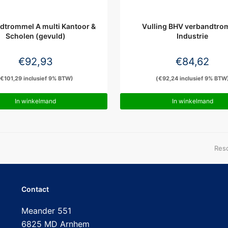
dtrommel A multi Kantoor &
Vulling BHV verbandtro
Scholen (gevuld)
Industrie
€
92,93
€
84,62
(
€
101,29
inclusief 9% BTW)
(
€
92,24
inclusief 9% BTW
In winkelmand
In winkelmand
next
Resc
post
Contact
Meander 551
6825 MD Arnhem