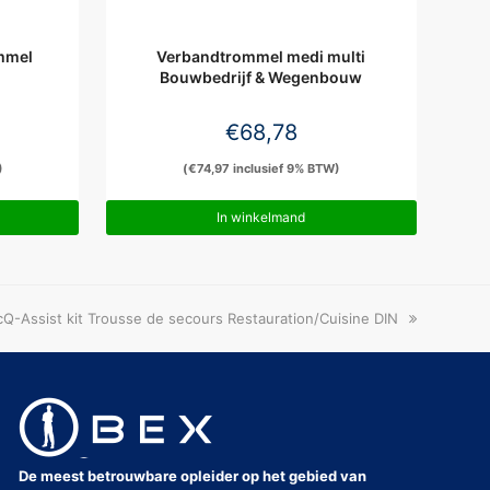
mmel
Verbandtrommel medi multi
Bouwbedrijf & Wegenbouw
€
68,78
)
(
€
74,97
inclusief 9% BTW)
In winkelmand
Q-Assist kit Trousse de secours Restauration/Cuisine DIN
:
De meest betrouwbare opleider op het gebied van