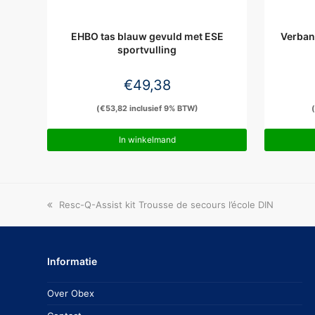
EHBO tas blauw gevuld met ESE
Verban
sportvulling
€
49,38
(
€
53,82
inclusief 9% BTW)
In winkelmand
previous
Resc-Q-Assist kit Trousse de secours l’école DIN
post:
Informatie
Over Obex