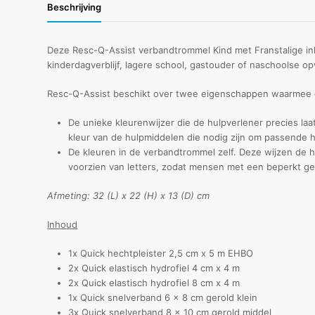
Beschrijving
Deze Resc-Q-Assist verbandtrommel Kind met Franstalige inh
kinderdagverblijf, lagere school, gastouder of naschoolse o
Resc-Q-Assist beschikt over twee eigenschappen waarmee d
De unieke kleurenwijzer die de hulpverlener precies laa
kleur van de hulpmiddelen die nodig zijn om passende h
De kleuren in de verbandtrommel zelf. Deze wijzen de h
voorzien van letters, zodat mensen met een beperkt g
Afmeting: 32 (L) x 22 (H) x 13 (D) cm
Inhoud
1x Quick hechtpleister 2,5 cm x 5 m EHBO
2x Quick elastisch hydrofiel 4 cm x 4 m
2x Quick elastisch hydrofiel 8 cm x 4 m
1x Quick snelverband 6 x 8 cm gerold klein
3x Quick snelverband 8 x 10 cm gerold middel