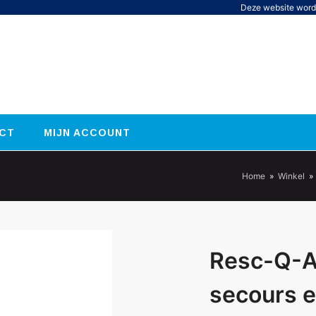
Deze website word
CT
MIJN ACCOUNT
Home
»
Winkel
»
Resc-Q-As
secours e