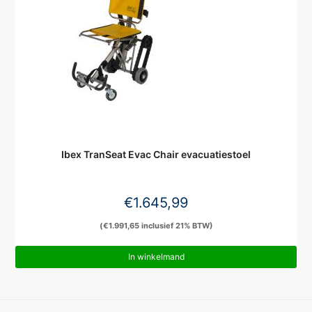
Ibex TranSeat Evac Chair evacuatiestoel
€
1.645,99
(
€
1.991,65
inclusief 21% BTW)
In winkelmand