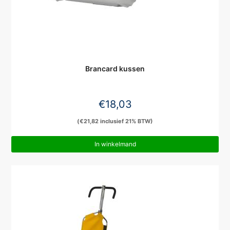
Brancard kussen
€
18,03
(
€
21,82
inclusief 21% BTW)
In winkelmand