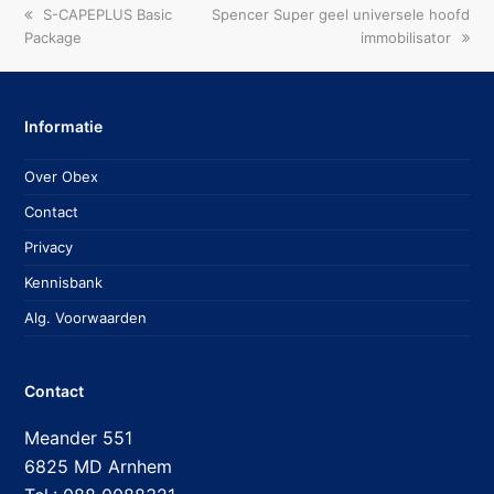
previous
next
S-CAPEPLUS Basic
Spencer Super geel universele hoofd
post:
post:
Package
immobilisator
Informatie
Over Obex
Contact
Privacy
Kennisbank
Alg. Voorwaarden
Contact
Meander 551
6825 MD Arnhem