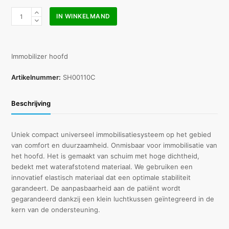
Spencer
IN WINKELMAND
super
blauw
hoofd
immobilizer
Immobilizer hoofd
aantal
Artikelnummer:
SH00110C
Beschrijving
Uniek compact universeel immobilisatiesysteem op het gebied
van comfort en duurzaamheid. Onmisbaar voor immobilisatie van
het hoofd. Het is gemaakt van schuim met hoge dichtheid,
bedekt met waterafstotend materiaal. We gebruiken een
innovatief elastisch materiaal dat een optimale stabiliteit
garandeert. De aanpasbaarheid aan de patiënt wordt
gegarandeerd dankzij een klein luchtkussen geïntegreerd in de
kern van de ondersteuning.