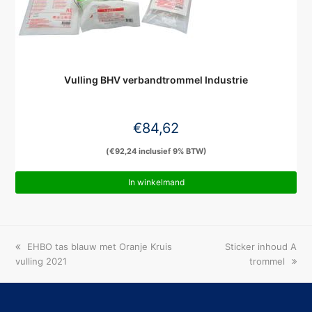
Vulling BHV verbandtrommel Industrie
€
84,62
(
€
92,24
inclusief 9% BTW)
In winkelmand
previous
next
EHBO tas blauw met Oranje Kruis
Sticker inhoud A
post:
post:
vulling 2021
trommel