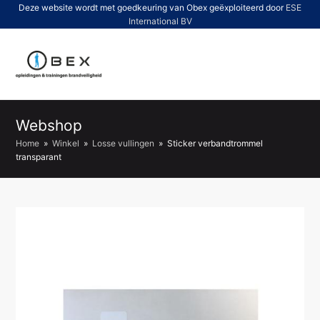
Deze website wordt met goedkeuring van Obex geëxploiteerd door
ESE
International BV
O
Mo
M
Webshop
Home
»
Winkel
»
Losse vullingen
»
Sticker verbandtrommel
transparant