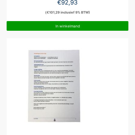
€
92,93
(
€
101,29
inclusief 9% BTW)
In winkelmand