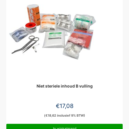
Niet steriele inhoud B vulling
€
17,08
(
€
18,62
inclusief 9% BTW)
In winkelmand