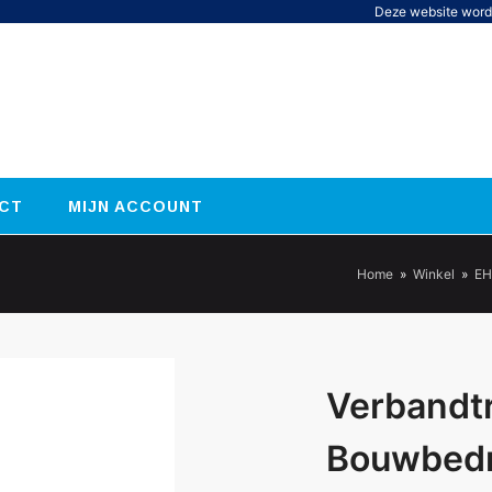
Deze website word
CT
MIJN ACCOUNT
Home
»
Winkel
»
EH
Verbandt
Bouwbedr