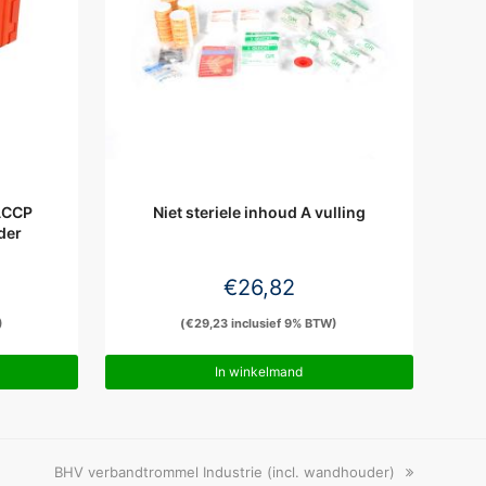
ACCP
Niet steriele inhoud A vulling
der
€
26,82
)
(
€
29,23
inclusief 9% BTW)
In winkelmand
next
BHV verbandtrommel Industrie (incl. wandhouder)