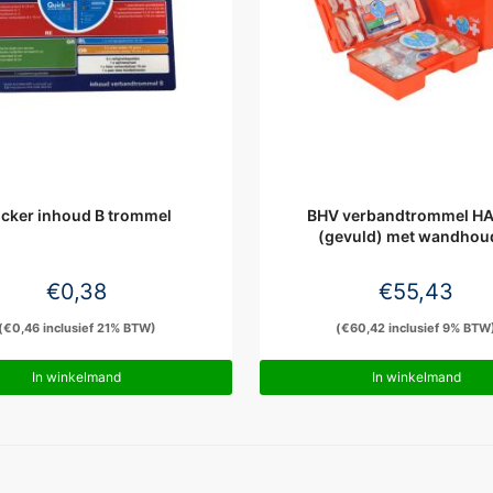
icker inhoud B trommel
BHV verbandtrommel H
(gevuld) met wandhou
€
0,38
€
55,43
(
€
0,46
inclusief 21% BTW)
(
€
60,42
inclusief 9% BTW
In winkelmand
In winkelmand