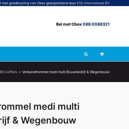
t met goedkeuring van Obex geëxploiteerd door
ESE International BV
Bel met Obex
088 0088321
BO koffers
»
Verbandtrommel medi multi Bouwbedrijf & Wegenbouw
rommel medi multi
ijf & Wegenbouw