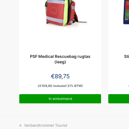
PSF Medical Rescuebag rugtas
St
(leeg)
€
89,75
(
€
108,60
inclusief 21% BTW)
In winkelmand
previous
Verbandtrommel Tourist