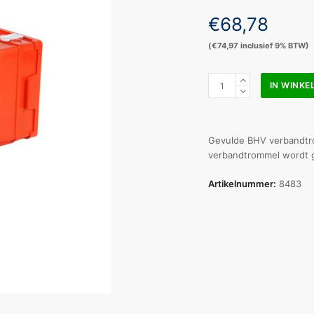
€
68,78
(
€
74,97
inclusief 9% BTW)
Verbandtrommel
IN WINK
medi
multi
Bouwbedrijf
&
Gevulde BHV verbandtr
Wegenbouw
verbandtrommel wordt 
aantal
Artikelnummer:
8483