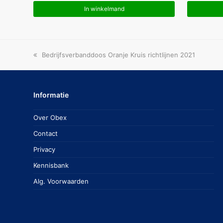
In winkelmand
previous
Bedrijfsverbanddoos Oranje Kruis richtlijnen 2021
post:
Informatie
Over Obex
Contact
Privacy
Kennisbank
Alg. Voorwaarden