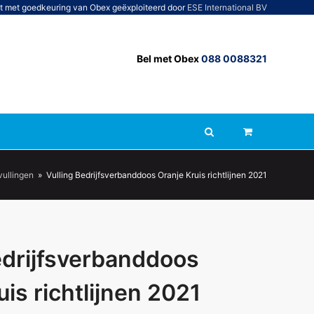
t met goedkeuring van Obex geëxploiteerd door
ESE International BV
Bel met Obex
088 0088321
vullingen
»
Vulling Bedrijfsverbanddoos Oranje Kruis richtlijnen 2021
edrijfsverbanddoos
is richtlijnen 2021