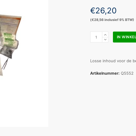
€
26,20
(
€
28,56
inclusief 9% BTW)
Vulling
IN WINK
Bedrijfsverbanddoos
Oranje
Kruis
richtlijnen
Losse inhoud voor de be
2021
aantal
Artikelnummer:
Q5552