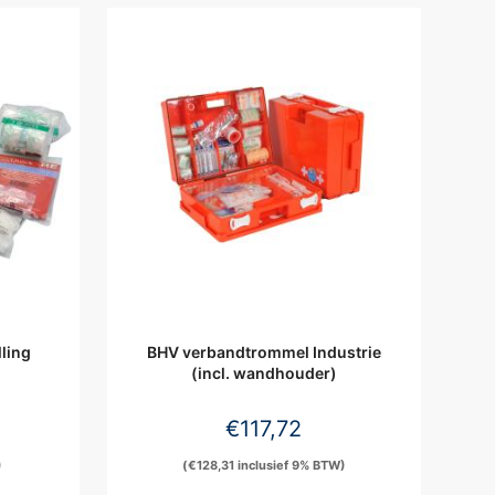
lling
BHV verbandtrommel Industrie
(incl. wandhouder)
€
117,72
)
(
€
128,31
inclusief 9% BTW)