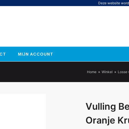
Deze website word
CT
MIJN ACCOUNT
Home
»
Winkel
»
Losse 
Vulling B
Oranje Kru