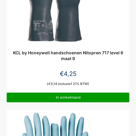
KCL by Honeywell handschoenen Nitopren 717 level 6
maat 9
€
4,25
(
€
5,14
inclusief 21% BTW)
In winkelmand