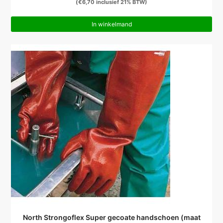
(
€
6,70
inclusief 21% BTW)
In winkelmand
North Strongoflex Super gecoate handschoen (maat