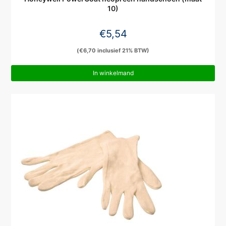
10)
€
5,54
(
€
6,70
inclusief 21% BTW)
In winkelmand