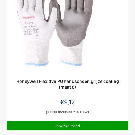
Honeywell Flexidyn PU handschoen grijze coating
(maat 8)
€
9,17
(
€
11,10
inclusief 21% BTW)
In winkelmand