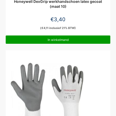
Honeywell DexGrip werkhandschoen latex gecoat
(maat 10)
€
3,40
(
€
4,11
inclusief 21% BTW)
In winkelmand