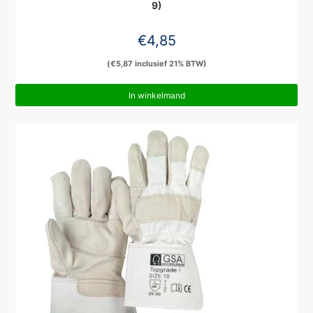
9)
€
4,85
(
€
5,87
inclusief 21% BTW)
In winkelmand