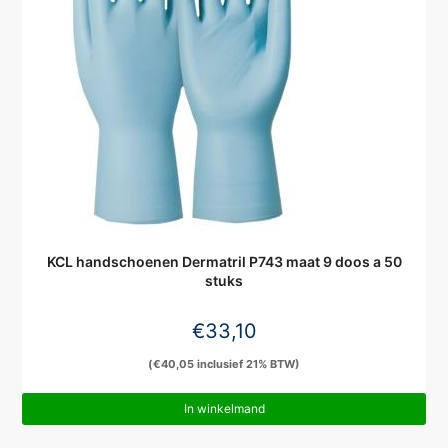
KCL handschoenen Dermatril P743 maat 9 doos a 50
stuks
€
33,10
(
€
40,05
inclusief 21% BTW)
In winkelmand