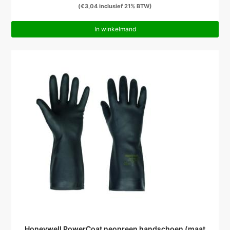
(
€
3,04
inclusief 21% BTW)
In winkelmand
Honeywell PowerCoat neopreen handschoen (maat