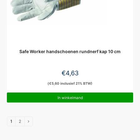
Safe Worker handschoenen rundnerf kap 10 cm
€
4,63
(
€
5,60
inclusief 21% BTW)
In winkelmand
1
2