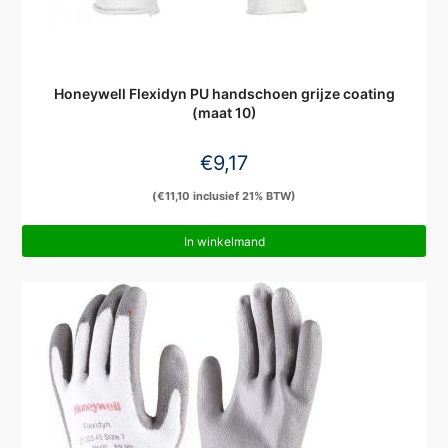
Honeywell Flexidyn PU handschoen grijze coating
(maat 10)
€
9,17
(
€
11,10
inclusief 21% BTW)
In winkelmand