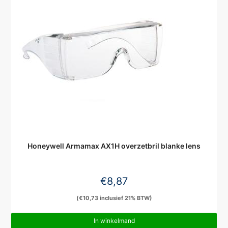
Honeywell Armamax AX1H overzetbril blanke lens
€
8,87
(
€
10,73
inclusief 21% BTW)
In winkelmand