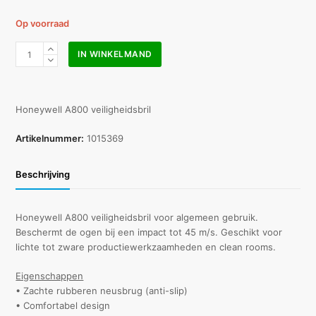
Op voorraad
Honeywell
IN WINKELMAND
veiligheidsbril
A800
blanke
lens
Honeywell A800 veiligheidsbril
aantal
Artikelnummer:
1015369
Beschrijving
Honeywell A800 veiligheidsbril voor algemeen gebruik.
Beschermt de ogen bij een impact tot 45 m/s. Geschikt voor
lichte tot zware productiewerkzaamheden en clean rooms.
Eigenschappen
• Zachte rubberen neusbrug (anti-slip)
• Comfortabel design