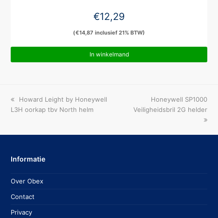
€
12,29
(
€
14,87
inclusief 21% BTW)
In winkelmand
previous
next
Howard Leight by Honeywell
Honeywell SP1000
post:
post:
L3H oorkap tbv North helm
Veiligheidsbril 2G helder
Informatie
Over Obex
Contact
Privacy