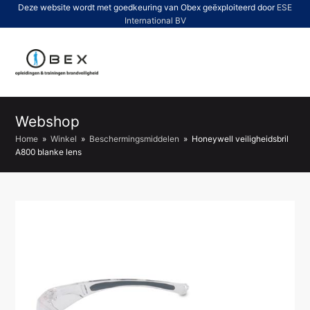
Deze website wordt met goedkeuring van Obex geëxploiteerd door
ESE
International BV
O
Mo
M
Webshop
Home
»
Winkel
»
Beschermingsmiddelen
»
Honeywell veiligheidsbril
A800 blanke lens