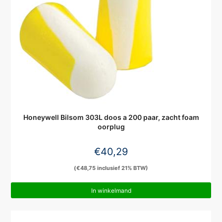
Honeywell Bilsom 303L doos a 200 paar, zacht foam
oorplug
€
40,29
(
€
48,75
inclusief 21% BTW)
In winkelmand