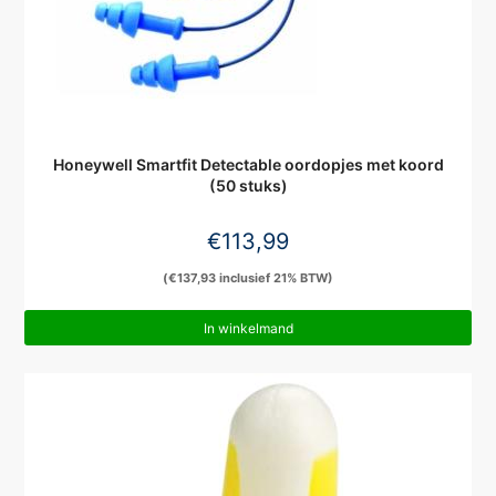
Honeywell Smartfit Detectable oordopjes met koord
(50 stuks)
€
113,99
(
€
137,93
inclusief 21% BTW)
In winkelmand